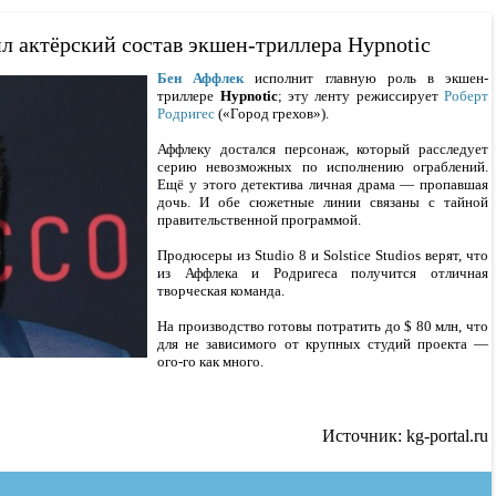
л актёрский состав экшен-триллера Hypnotic
Бен Аффлек
исполнит главную роль в экшен-
триллере
Hypnotic
; эту ленту режиссирует
Роберт
Родригес
(«Город грехов»).
Аффлеку достался персонаж, который расследует
серию невозможных по исполнению ограблений.
Ещё у этого детектива личная драма — пропавшая
дочь. И обе сюжетные линии связаны с тайной
правительственной программой.
Продюсеры из Studio 8 и Solstice Studios верят, что
из Аффлека и Родригеса получится отличная
творческая команда.
На производство готовы потратить до $ 80 млн, что
для не зависимого от крупных студий проекта —
ого-го как много.
Источник: kg-portal.ru