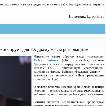
то, как находить героев среди нас и в самих себе. Эта идея должна зацепить
Источник: kg-portal.ru
жиссирует для FX драму «Псы резервации»
Неизвестно каким образом везде успевающий
Тайка Вайтити
(«Тор: Рагнарёк», «Кролик
Джоджо») в рамках сотрудничества с кабельным
каналом FX — пристанищем многосерийной
комедии по фильму Вайтити «Реальные упыри» —
возьмётся за мини-сериал
«Псы резервации»
(Reservation Dogs).
О сюжете пока что известно крайне мало. В центре
истории — четверо юных коренных американцев из
неблагополучного жилого района где-то в Оклахоме.
Вайтити числится исполнительным продюсером,
сценаристом и режиссёром проекта. Со сценарием