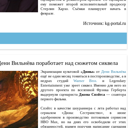
ему поможет второй исполнительный продюсер
Стерлин Хархо. Съёмки планируют начать в
феврале.
Источник: kg-portal.ru
ени Вильнёва поработает над сюжетом сиквела
Экранизации культовой
«Дюны»
от
Дени Вильнёва
ещё не один месяц томиться в постпроизводстве, а в
недрах студий
Warner Bros.
и Legendary
Entertainment уже зреет сиквел. Именно для него из
другого проекта по вселенной Фрэнка Герберта
выдернули сценариста
Джона Спэйтса
— соавтора
первого фильма.
Спэйтс в качестве шоураннера с лета работал над
сериалом «Дюна: Сестринство», в июне
одобренном в производство потоковым сервисом
HBO Max, но на днях его освободили от этих
обязанностей, взамен поручив написание сценария