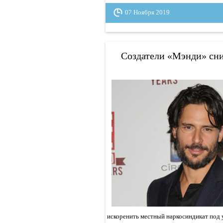
07 Ноября 2019
Создатели «Мэнди» сн
искоренить местный наркосиндикат под 