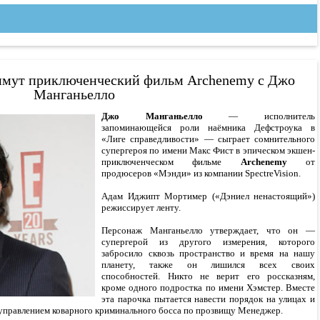
имут приключенческий фильм Archenemy с Джо
Манганьелло
Джо Манганьелло
— исполнитель
запоминающейся роли наёмника Дефстроука в
«Лиге справедливости» — сыграет сомнительного
супергероя по имени Макс Фист в эпическом экшен-
приключенческом фильме
Archenemy
от
продюсеров «Мэнди» из компании SpectreVision.
Адам Иджипт Мортимер («Дэниел ненастоящий»)
режиссирует ленту.
Персонаж Манганьелло утверждает, что он —
супергерой из другого измерения, которого
забросило сквозь пространство и время на нашу
планету, также он лишился всех своих
способностей. Никто не верит его россказням,
кроме одного подростка по имени Хэмстер. Вместе
эта парочка пытается навести порядок на улицах и
управлением коварного криминального босса по прозвищу Менеджер.