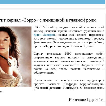
тит сериал «Зорро» с женщиной в главной роли
CBS TV Studios, на днях взявшийся за пилотный
эпизод женской версии «Великого уравнителя» с
Куин Латифой
, нашёл ещё одного персонажа,
которого можно подключить к модному процессу
феминизации. Телевещатель запустил в разработку
проект
«Зорро»
с женщиной в главной роли.
Сериал телеканала NBC представляет собой
современную версию истории о легендарном
мстителе в маске. Главная героиня по прозвищу Z
является потомком знаменитого Зорро и готова
пойти на всё, чтобы помочь несчастным и
обездоленным.
Сценаристом и исполнительным продюсером
проекта назначен Альфредо Барриос-младший
(«Частный детектив Мангнум»). С производством
e.
Источник: kg-portal.ru