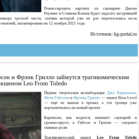
Режиссировать картину по сценарию Джоан
Роулинг и Стивена Кловза будет надолго застрявший
емьера третьей части, съёмки которой уже не раз переносились из-за
овлений, запланирована на 12 ноября 2021 года.
Источник: kg-portal.ru
сон и Фрэнк Грилло займутся трагикомическим
экшеном Leo From Toledo
Первая творческая коллаборация
Джо Карнахана
,
Мела Гибсона
и
Фрэнка Грилло
— экшен Boss Level
— ещё не вышла в прокат, а эта троица уже
переключилась на новый проект.
Карнахан, как водится, напишет сценарий и
срежиссирует, а Гибсон и Грилло — сыграют
главные роли.
Трагикомический экшен
Leo From Toledo