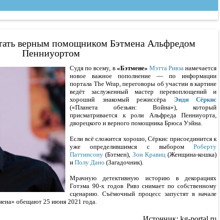
тать верным помощником Бэтмена Альфредом
Пенниуортом
Судя по всему, в
«Бэтмене»
Мэтта Ривза
намечается
новое важное пополнение — по информации
портала The Wrap, переговоры об участии в картине
ведёт заслуженный мастер перевоплощений и
хороший знакомый режиссёра
Энди Сёркис
(«Планета обезьян: Война»), который
присматривается к роли Альфреда Пенниуорта,
дворецкого и верного помощника Брюса Уэйна.
Если всё сложится хорошо, Сёркис присоединится к
уже определившимся с выбором
Роберту
Паттинсону
(Бэтмен),
Зои Кравиц
(Женщина-кошка)
и
Полу Дано
(Загадочник).
Мрачную детективную историю в декорациях
Готэма 90-х годов Ривз снимает по собственному
сценарию. Съёмочный процесс запустят в начале
тмена» обещают 25 июня 2021 года.
Источник: kg-portal.ru