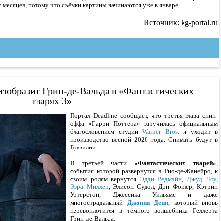
 месяцев, потому что съёмки картины начинаются уже в январе.
Источник: kg-portal.ru
зобразит Грин-де-Вальда в «Фантастических
тварях 3»
Портал Deadline сообщает, что третья глава спин-
оффа «Гарри Поттера» заручилась официальным
благословением студии
Warner Bros.
и уходит в
производство весной 2020 года. Снимать будут в
Бразилии.
В третьей части
«Фантастических тварей»
,
события которой развернутся в Рио-де-Жанейро, к
своим ролям вернутся
Эдди Редмэйн
,
Джуд Лоу
,
Эзра Миллер
, Элисон Судол, Дэн Фоглер, Кэтрин
Уотерстон, Джессика Уильямс и даже
многострадальный
Джонни Депп
, который вновь
перевоплотится в тёмного волшебника Геллерта
Грин-де-Вальда.