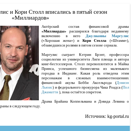
ис и Кори Столл вписались в пятый сезон
«Миллиардов»
Актёрский состав финансовой драмы
«Миллиарды»
расширился благодаря недавнему
включению в него
Джулианны Маргулис
(«Хорошая жена») и
Кори Столла
(«Штамм»),
обзаведшихся ролями в пятом сезоне сериала.
Маргулис сыграет Кэтрин Брэнт, профессора
социологии из университета Лиги плюща и автора
книг-бестселлеров. Столл перевоплотится в Майка
Принса, успешного бизнесмена из маленького
городка в Индиане. Какая роль отведена этим
персонажам в сложных взаимоотношениях
финансовой акулы Бобби Аксельрода (
Дэмиэн
Льюис
) и федерального прокурора Чака Роадса (
Пол
Джаматти
), пока остаётся секретом.
Драма Брайана Коппельмана и Дэвида Левина о
краны в следующем году.
Источник: kg-portal.ru