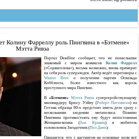
ет Колину Фарреллу роль Пингвина в «Бэтмене»
Мэтта Ривза
Портал Deadline сообщает, что не понаслышке
знакомый с миром комиксов
Колин Фаррелл
(«Сорвиголова»), весьма возможно, вновь примерит
на себя роль суперзлодея. Актёр ведёт переговоры с
Warner Bros.
о получении партии Освальда
Кобблпота, более известного как король
преступного мира Пингвин.
В
«Бэтмене»
Мэтта Ривза
супергеройствующему
миллиардеру Брюсу Уэйну (
Роберт Паттинсон
) из
Готэма образца 90-х предстоит иметь дело сразу с
несколькими злодеями мегаполиса. Помимо
Пингвина противостоять ему будут непостоянная
Женщина-кошка (
Зои Кравиц
) и любитель
головоломок Загадочник (
Пол Дано
).
Ожидается, что с кастингом на основные роли всё