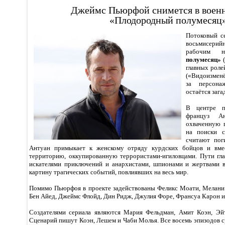
Джеймс Пьюрфой снимется в воен
«Плодородный полумесяц
Потоковый с
восьмисери
рабочим 
полумесяц»
(
главных роле
(«Видоизменё
за персона
остаётся зага
В центре п
француз Ан
охваченную 
на поиски с
считают пог
Антуан примыкает к женскому отряду курдских бойцов и вмес
территорию, оккупированную террористами-игиловцами. Пути гла
искателями приключений и анархистами, шпионами и жертвами в
картину трагических событий, повлиявших на весь мир.
Помимо Пьюрфоя в проекте задействованы Феликс Моати, Мелани
Бен Айед, Джеймс Флойд, Дин Ридж, Джулия Форе, Франсуа Карон и
Создателями сериала являются Мария Фельдман, Амит Коэн, Э
Сценарий пишут Коэн, Лешем и Чаби Молья. Все восемь эпизодов 