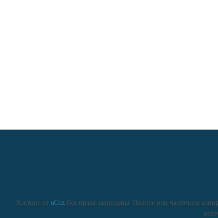
Хостинг от
uCoz
Все права защищены. Полное или частичное копиро
исто