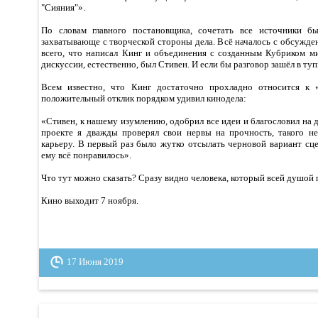
"Сияния"».
По словам главного постановщика, сочетать все источники б
захватывающе с творческой стороны дела. Всё началось с обсужд
всего, что написал Кинг и объединения с созданным Кубриком м
дискуссии, естественно, был Стивен. И если бы разговор зашёл в туп
Всем известно, что Кинг достаточно прохладно относится к 
положительный отклик порядком удивил кинодела:
«Стивен, к нашему изумлению, одобрил все идеи и благословил на 
проекте я дважды проверял свои нервы на прочность, такого 
карьеру. В первый раз было жутко отсылать черновой вариант сцен
ему всё понравилось».
Что тут можно сказать? Сразу видно человека, который всей душой 
Кино выходит 7 ноября.
17 Июня 2019