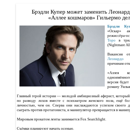
Брэдли Купер может заменить Леонард
«Аллее кошмаров» Гильермо дел
Брэдли Ку
«Оскар» а
режиссёра-
Торо
в три
(Nightmare All
Вакансия о
Леонардо 
причинам отка
«Аллея к
одноимённого
версия буде
роману Уилья
Главный герой истории — молодой амбициозный аферист, который 
по разводу лохов вместе с психиатром женского пола, ещё бо
личностью, чем он. Сперва они наслаждаются успехом своего д
сыграть против протагониста, и манипулятор превращается в манип
Мировым прокатом ленты занимается Fox Searchlight.
Съёмки планируют начать осенью.