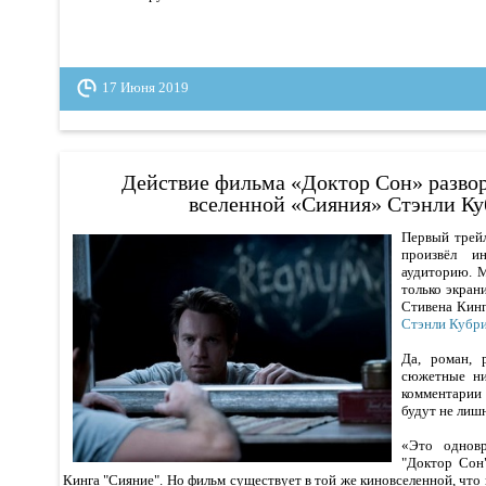
17 Июня 2019
Действие фильма «Доктор Сон» развор
вселенной «Сияния» Стэнли Ку
Первый трей
произвёл и
аудиторию. М
только экран
Стивена Кинг
Стэнли Кубр
Да, роман, 
сюжетные ни
комментарии
будут не лиш
«Это однов
"Доктор Сон
Кинга "Сияние". Но фильм существует в той же киновселенной, что