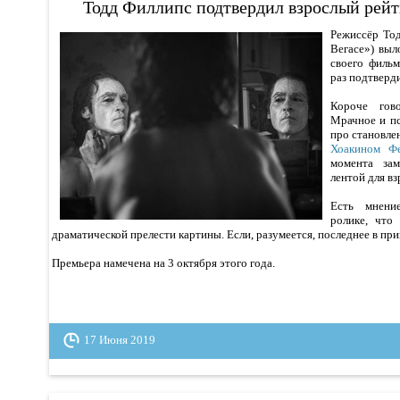
Тодд Филлипс подтвердил взрослый рей
Режиссёр То
Вегасе») вы
своего филь
раз подтверд
Короче гов
Мрачное и п
про становле
Хоакином Ф
момента за
лентой для вз
Есть мнени
ролике, что
драматической прелести картины. Если, разумеется, последнее в пр
Премьера намечена на 3 октября этого года.
17 Июня 2019