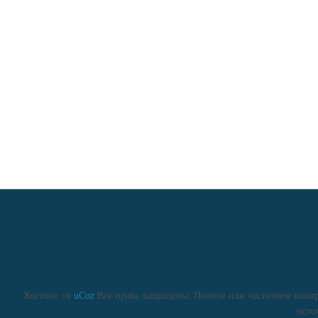
Хостинг от
uCoz
Все права защищены. Полное или частичное копиро
исто