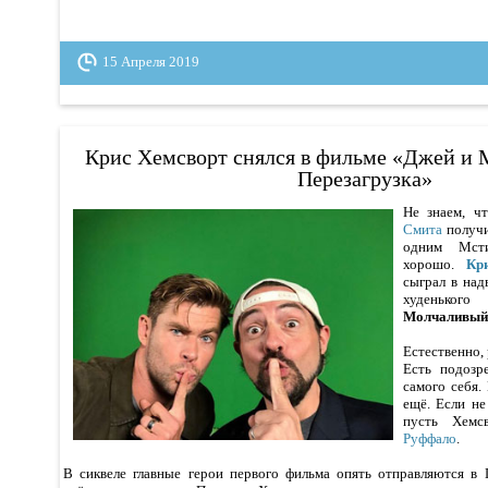
15 Апреля 2019
Крис Хемсворт снялся в фильме «Джей и 
Перезагрузка»
Не знаем, ч
Смита
получ
одним Мст
хорошо.
Кр
сыграл в на
худенько
Молчаливый 
Естественно, 
Есть подозр
самого себя.
ещё. Если н
пусть Хемс
Руффало
.
В сиквеле главные герои первого фильма опять отправляются в 