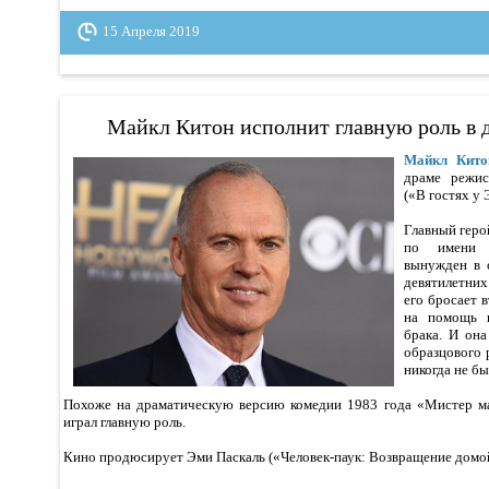
15 Апреля 2019
Майкл Китон исполнит главную роль в 
Майкл Кито
драме режи
(«В гостях у
Главный гер
по имени 
вынужден в 
девятилетних
его бросает 
на помощь 
брака. И она
образцового 
никогда не бы
Похоже на драматическую версию комедии 1983 года «Мистер мам
играл главную роль.
Кино продюсирует Эми Паскаль («Человек-паук: Возвращение домо