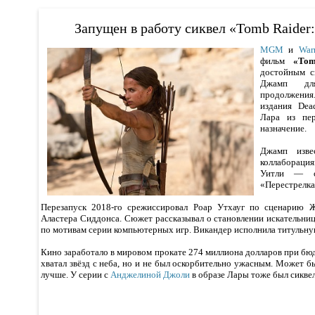
Запущен в работу сиквел «Tomb Raider
MGM
и
War
фильм
«Tom
достойным с
Джамп для
продолжения
издания Dea
Лара из пе
назначение.
Джамп изве
коллаборац
Уитли — с
«Перестрелка
Перезапуск 2018-го срежиссировал Роар Утхауг по сценарию 
Аластера Сиддонса. Сюжет рассказывал о становлении искательни
по мотивам серии компьютерных игр. Викандер исполнила титульну
Кино заработало в мировом прокате 274 миллиона долларов при бю
хватал звёзд с неба, но и не был оскорбительно ужасным. Может бы
лучше. У серии с
Анджелиной Джоли
в образе Лары тоже был сиквел