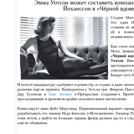
Эмма Уотсон может составить компан
Йоханссон в «Чёрной вдов
Студия Marv
что одна Н
сольник не в
ей в помо
независимую.
Как стало из
Show, комп
«Чёрной вдо
Уотсон
. Име
претенден
описывается 
Бонда» (что б
И хотя её кандидатуру одобряют и режиссёр, и студия, и даже личн
решение ещё не принято. Конкуренток у Уотсон три: Флоренс Пью
Дар Зузовски и
Элис Энглерт
(«Прекрасные создания»). Прич
прослушивание и произвели крайне положительное впечатление.
Режиссирует кино Кейт Шортланд. Первоначальный вариант сцена
дорабатывать его наняли Неда Бенсона («Исчезновение Элеанор Р
этим летом, а выйти на большие экраны фильм должен где-то в сле
ещё не объявлена.