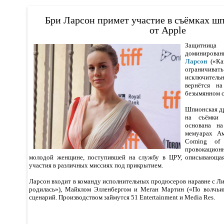
Бри Ларсон примет участие в съёмках ш
от Apple
Защитница
доминиров
Ларсон
(«Ка
ограничива
исключительн
вернётся н
безымянном с
Шпионская д
на съёмки 
основана н
мемуарах Ам
Coming of
провокацион
молодой женщине, поступившей на службу в ЦРУ, описывающая
участия в различных миссиях под прикрытием.
Ларсон входит в команду исполнительных продюсеров наравне с Ли
родилась»), Майклом Элленбергом и Меган Мартин («По волчьим
сценарий. Производством займутся 51 Entertainment и Media Res.