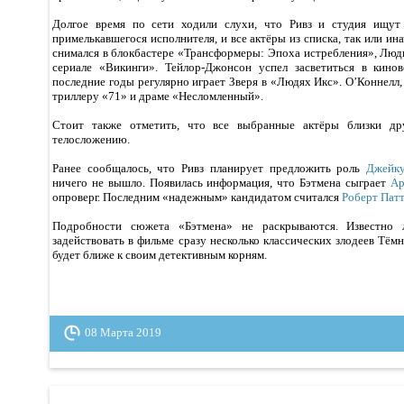
Долгое время по сети ходили слухи, что Ривз и студия ищут
примелькавшегося исполнителя, и все актёры из списка, так или ин
снимался в блокбастере «Трансформеры: Эпоха истребления», Люд
сериале «Викинги». Тейлор-Джонсон успел засветиться в кинов
последние годы регулярно играет Зверя в «Людях Икс». О’Коннелл, 
триллеру «71» и драме «Несломленный».
Стоит также отметить, что все выбранные актёры близки др
телосложению.
Ранее сообщалось, что Ривз планирует предложить роль
Джейк
ничего не вышло. Появилась информация, что Бэтмена сыграет
Ар
опроверг. Последним «надежным» кандидатом считался
Роберт Пат
Подробности сюжета «Бэтмена» не раскрываются. Известно 
задействовать в фильме сразу несколько классических злодеев Тёмн
будет ближе к своим детективным корням.
08 Марта 2019