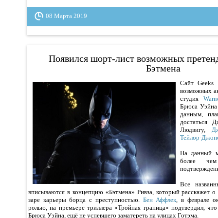
08 Марта 2019
Появился шорт-лист возможных претенд
Бэтмена
Сайт Geeks 
возможных а
студия
War
Брюса Уэйна
данным, пл
достаться Д
Людвигу,
Д
Тейлор-Джон
На данный 
более чем
подтверждени
Все названн
вписываются в концепцию «Бэтмена» Ривза, который расскажет 
заре карьеры борца с преступностью.
Бен Аффлек
, в феврале о
ролью, на премьере триллера «Тройная граница» подтвердил, чт
Брюса Уэйна, ещё не успевшего заматереть на улицах Готэма.