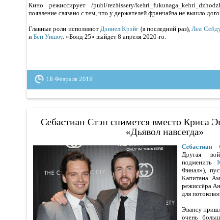
Кино режиссирует /publ/rezhissery/kehri_fukunaga_kehri_dzhodz
появление связано с тем, что у держателей франчайза не вышло дог
Главные роли исполняют
Дэниел Крэйг
(в последний раз),
Леа Сейд
и
Бен Уишоу
. «Бонд 25» выйдет 8 апреля 2020-го.
18 Февраля 2019
Себастиан Стэн снимется вместо Криса Эв
«Дьявол навсегда»
Себастиан 
Другая вой
подменить
Финал»), пу
Капитана Ам
режиссёра Ан
для потоковог
Эвансу пришл
очень больш