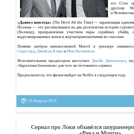
его Стэн п
другому 
(«Человек-пау
«Дьявол навсегда»
(The Devil All the Time) — экранизация однои
Поллока — это растянувшаяся на два десятилетия история суровог
(Холланд), приправленная участием пары серийных убийц, с
коррумпированных копов и жертвоприношениями во спасение.
Помимо актёров киновселенной Marvel в триллере снимают
Скарсгард
,
Джейсон Кларк
и
Миа Васиковска
.
Исполнительным продюсером выступает
Джейк Джилленхол
, не
«Бархатная бензопила» для того же потокового сервиса.
Предполагается, что фильм выйдет на Netflix в следующем году.
18 Февраля 2019
Сериал про Локи обзавёлся шоураннер
«Рика и Морти»