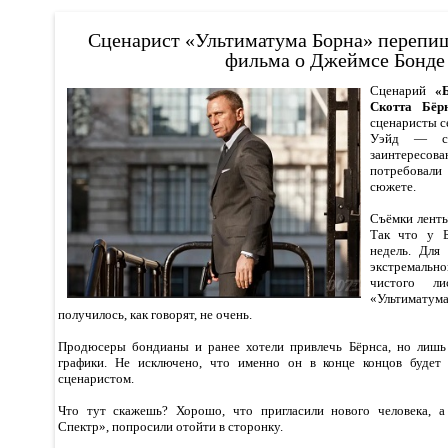
Сценарист «Ультиматума Борна» перепиш
фильма о Джеймсе Бонде
Сценарий
«
Скотта Бёр
сценаристы с
Уэйд — со
заинтересова
потребовали
сюжете.
Съёмки ленты
Так что у Б
недель. Для
экстремаль
чистого ли
«Ультиматума
получилось, как говорят, не очень.
Продюсеры бондианы и ранее хотели привлечь Бёрнса, но лишь 
графики. Не исключено, что именно он в конце концов будет
сценаристом.
Что тут скажешь? Хорошо, что пригласили нового человека, а
Спектр», попросили отойти в сторонку.