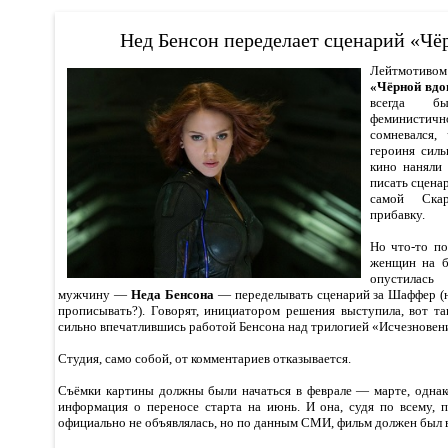
Нед Бенсон переделает сценарий «Чё
Лейтмотив
«Чёрной вд
всегда б
феминисти
сомневался
героиня силь
кино наняли
писать сцена
самой Ска
прибавку.
Но что-то п
женщин на б
опустилась
мужчину —
Неда Бенсона
— переделывать сценарий за Шаффер (
прописывать?). Говорят, инициатором решения выступила, вот та
сильно впечатлившись работой Бенсона над трилогией «Исчезновен
Студия, само собой, от комментариев отказывается.
Съёмки картины должны были начаться в феврале — марте, однако
информация о переносе старта на июнь. И она, судя по всему, п
официально не объявлялась, но по данным СМИ, фильм должен был 