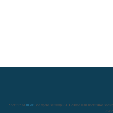
Хостинг от
uCoz
Все права защищены. Полное или частичное копиро
исто