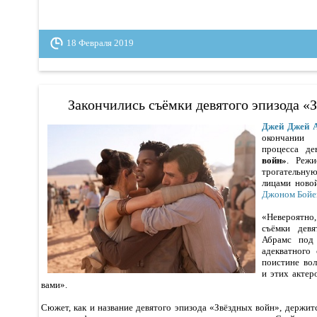
18 Февраля 2019
Закончились съёмки девятого эпизода «
Джей Джей 
окончании
процесса д
войн»
. Режи
трогательн
лицами нов
Джоном Бойе
«Невероятно
съёмки дев
Абрамс под
адекватного
поистине во
и этих актер
вами».
Сюжет, как и название девятого эпизода «Звёздных войн», держитс