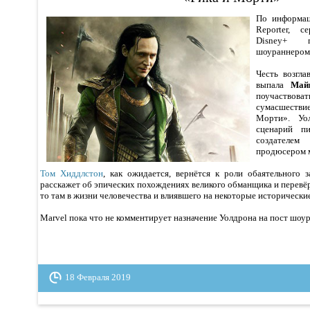
По информац
Reporter, с
Disney+ 
шоураннером
Честь возгл
выпала
Май
поучаствова
сумасшеств
Морти». Уо
сценарий п
создател
продюсером м
Том Хиддлстон
, как ожидается, вернётся к роли обаятельного з
расскажет об эпических похождениях великого обманщика и перевёр
то там в жизни человечества и влиявшего на некоторые исторически
Marvel пока что не комментирует назначение Уолдрона на пост шоур
18 Февраля 2019