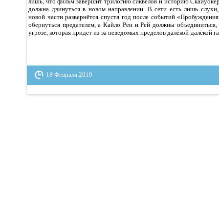
лишь, что фильм завершит трилогию сиквелов и историю Скайуокер
должна двинуться в новом направлении. В сети есть лишь слухи,
новой части развернётся спустя год после событий «Пробуждения
обернуться предателем, а Кайло Рен и Рей должны объединиться,
угрозе, которая придет из-за неведомых пределов далёкой-далёкой га
18 Февраля 2019