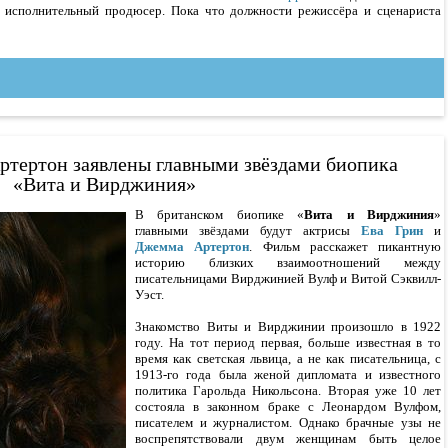
к исполнительный продюсер. Пока что должности режиссёра и сценариста
ртертон заявлены главными звёздами биопика
«Вита и Вирджиния»
В британском биопике «
Вита и Вирджиния
»
главными звёздами будут актрисы
Ева Грин
и
Джемма Артертон
. Фильм расскажет пикантную
историю близких взаимоотношений между
писательницами Вирджинией Вулф и Витой Сэквилл-
Уэст.
Знакомство Виты и Вирджинии произошло в 1922
году. На тот период первая, больше известная в то
время как светская львица, а не как писательница, с
1913-го года была женой дипломата и известного
политика Гарольда Никольсона. Вторая уже 10 лет
состояла в законном браке с Леонардом Вулфом,
писателем и журналистом. Однако брачные узы не
воспрепятствовали двум женщинам быть целое