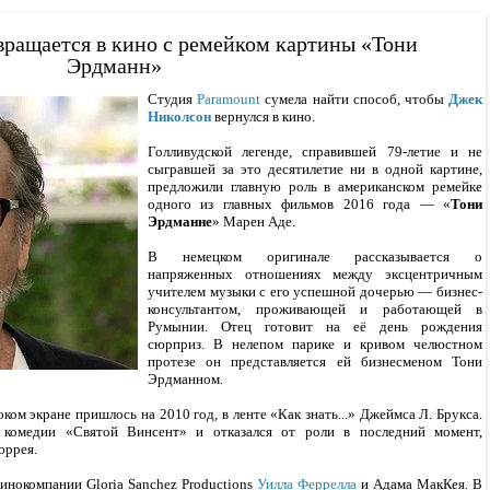
ращается в кино с ремейком картины «Тони
Эрдманн»
Студия
Paramount
сумела найти способ, чтобы
Джек
Николсон
вернулся в кино.
Голливудской легенде, справившей 79-летие и не
сыгравшей за это десятилетие ни в одной картине,
предложили главную роль в американском ремейке
одного из главных фильмов 2016 года — «
Тони
Эрдманне
» Марен Аде.
В немецком оригинале рассказывается о
напряженных отношениях между эксцентричным
учителем музыки с его успешной дочерью — бизнес-
консультантом, проживающей и работающей в
Румынии. Отец готовит на её день рождения
сюрприз. В нелепом парике и кривом челюстном
протезе он представляется ей бизнесменом Тони
Эрдманном.
ом экране пришлось на 2010 год, в ленте «Как знать...» Джеймса Л. Брукса.
 комедии «Святой Винсент» и отказался от роли в последний момент,
юррея.
инокомпании Gloria Sanchez Productions
Уилла Феррелла
и Адама МакКея. В