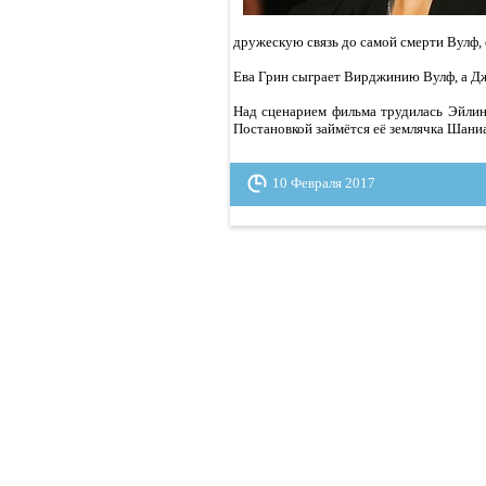
дружескую связь до самой смерти Вулф, 
Ева Грин сыграет Вирджинию Вулф, а Дж
Над сценарием фильма трудилась Эйлин
Постановкой займётся её землячка Шаниа
10 Февраля 2017