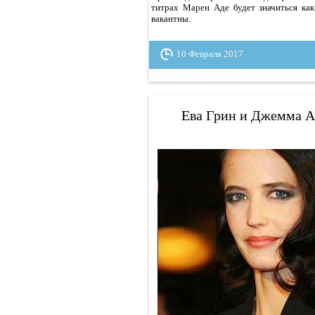
титрах Марен Аде будет значиться ка
вакантны.
10 Февраля 2017
Ева Грин и Джемма А