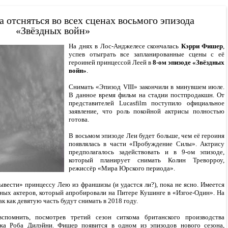
 отсняться во всех сценах восьмого эпизода
«Звёздных войн»
На днях в Лос-Анджелесе скончалась
Кэрри Фишер
,
успев отыграть все запланированные сцены с её
героиней принцессой Леей в
8-ом эпизоде «Звёздных
войн»
.
Снимать «Эпизод VIII» закончили в минувшем июле.
В данное время фильм на стадии постпродакшн. От
представителей Lucasfilm поступило официальное
заявление, что роль покойной актрисы полностью
готова.
В восьмом эпизоде Леи будет больше, чем её героиня
появлялась в части «Пробуждение Силы». Актрису
предполагалось задействовать и в 9-ом эпизоде,
который планирует снимать Колин Треворроу,
режиссёр «Мира Юрского периода».
вести» принцессу Лею из франшизы (и удастся ли?), пока не ясно. Имеется
йных актеров, который апробировали на Питере Кушинге в «Изгое-Один». На
ак как девятую часть будут снимать в 2018 году.
омнить, посмотрев третий сезон ситкома британского производства
жа Роба Дилэйни. Фишер появится в одном из эпизодов нового сезона,