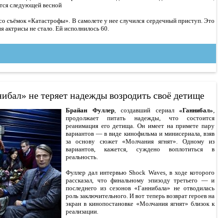
ится следующей весной
о съёмок «Катастрофы». В самолете у нее случился сердечный приступ. Это
я актрисы не стало. Ей исполнилось 60.
нибал» не теряет надежды возродить своё детище
Брайан Фуллер
, создавший сериал
«Ганнибал»
,
продолжает питать надежды, что состоится
реанимация его детища. Он имеет на примете пару
вариантов — в виде кинофильма и минисериала, взяв
за основу сюжет «Молчания ягнят». Одному из
вариантов, кажется, суждено воплотиться в
реальность.
Фуллер дал интервью Shock Waves, в ходе которого
рассказал, что финальному эпизоду третьего — и
последнего из сезонов «Ганнибала» не отводилась
роль заключительного. И вот теперь возврат героев на
экран в кинопостановке «Молчания ягнят» близок к
реализации.