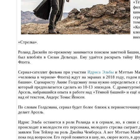
«Тё
фи
кин
сер
то
«Ко
клю
вне
«Стрелка».
Роланд Дискейн по-прежнему занимается поиском заветной Башни,
был влюблён в Сюзан Дельгадо. Ему удаётся раскрыть тайну Из
Флэгга.
Сериал-сателлит фильма при участии
Идриса Эльбы
и Мэттью Мак
«человека в черном» Флэгга) ждут на экранах в 2018 году, годом
башни». Сценаристу Акиве Голдсману пока нужно определиться с 
который предполагается сделать из 10-13 эпизодов. С драматурги
Арсель, набравшийся опыта в работе над «Тёмной башней» и ещё 
над её текстом, Андерс Томас Йенсен.
По словам Голдсмана, сериал будет более близок к первоисточнику
делает Арсель.
Идрис Эльба останется в роли Роланда и в сериале, но, в связи 
происходят в молодости его персонажа, молодого стрелка сыграет д
заявлен Том Тейлор на роль Джейка Чемберса. А вот Мэттью МакК
пока под вопросом. Его герой появится в шоу, но, скорее всего, в д