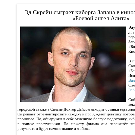
Эд Скрейн сыграет киборга Запана в кин
«Боевой ангел Алита»
Эд
дру
пе
Зап
«Бо
Кис
В п
Са
«Б
Исп
Вал
Съ
Роб
Соб
век
городской свалке в Салеме Доктор Дайсон находит останки едва ж
Он решает отремонтировать находку и пробуждает девушку, которая
прошлого. Но, обнаружив в себе отменную боевую подготовку, ки
в поимке преступников. По сюжету фильма она переживёт эпи
результатом будет самопознание и любовь.