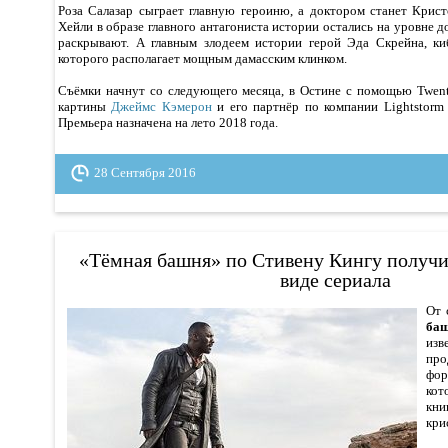
Роза Салазар сыграет главную героиню, а доктором станет Крис
Хейли в образе главного антагониста истории остались на уровне д
раскрывают. А главным злодеем истории герой Эда Скрейна, ки
которого располагает мощным дамасским клинком.
Съёмки начнут со следующего месяца, в Остине с помощью Twent
картины
Джеймс Кэмерон
и его партнёр по компании Lightstorm 
Премьера назначена на лето 2018 года.
28 Сентября 2016
«Тёмная башня» по Стивену Кингу получи
виде сериала
От 
ба
из
про
фо
кот
кн
кри