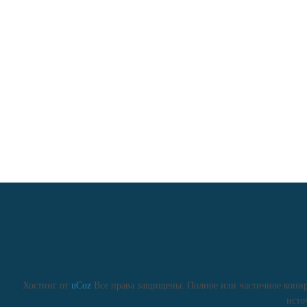
Хостинг от
uCoz
Все права защищены. Полное или частичное копиро
исто