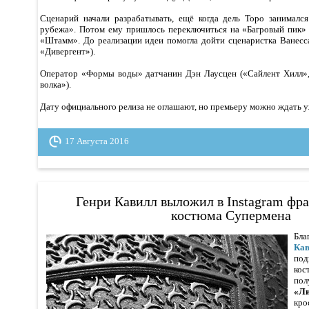
Сценарий начали разрабатывать, ещё когда дель Торо занималс
рубежа». Потом ему пришлось переключиться на «Багровый пик» 
«Штамм». До реализации идеи помогла дойти сценаристка Ванесса
«Дивергент»).
Оператор «Формы воды» датчанин Дэн Лаусцен («Сайлент Хилл»,
волка»).
Дату официального релиза не оглашают, но премьеру можно ждать у
17 Августа 2016
Генри Кавилл выложил в Instagram фра
костюма Супермена
Бл
Кав
под
ко
пол
«Л
кро