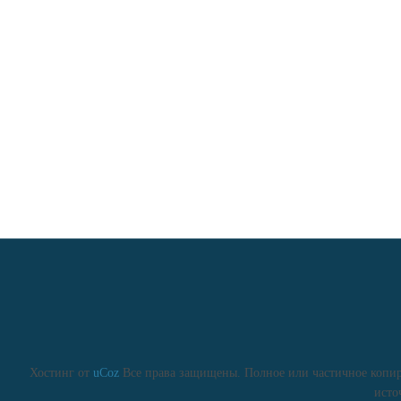
Хостинг от
uCoz
Все права защищены. Полное или частичное копиро
исто