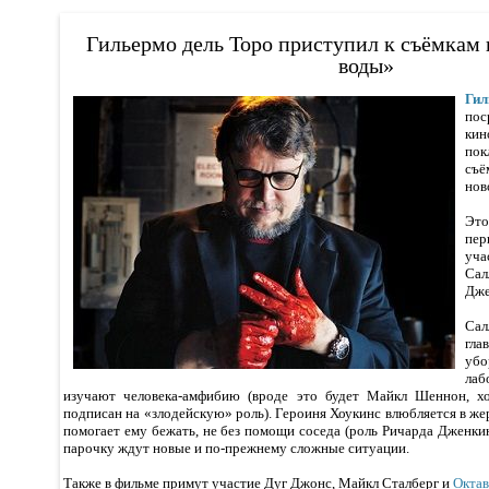
Гильермо дель Торо приступил к съёмкам
воды»
Ги
пос
кин
по
съ
нов
Это
пе
уч
Са
Дже
Са
гла
убо
лаб
изучают человека-амфибию (вроде это будет Майкл Шеннон, хо
подписан на «злодейскую» роль). Героиня Хоукинс влюбляется в ж
помогает ему бежать, не без помощи соседа (роль Ричарда Дженки
парочку ждут новые и по-прежнему сложные ситуации.
Также в фильме примут участие Дуг Джонс, Майкл Сталберг и
Октав