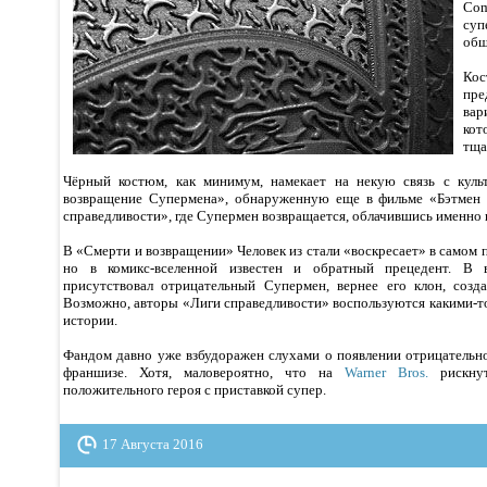
Co
суп
общ
Ко
пр
ва
ко
тща
Чёрный костюм, как минимум, намекает на некую связь с кул
возвращение Супермена», обнаруженную еще в фильме «Бэтмен 
справедливости», где Супермен возвращается, облачившись именно 
В «Смерти и возвращении» Человек из стали «воскресает» в самом 
но в комикс-вселенной известен и обратный прецедент. В 
присутствовал отрицательный Супермен, вернее его клон, созд
Возможно, авторы «Лиги справедливости» воспользуются какими-т
истории.
Фандом давно уже взбудоражен слухами о появлении отрицательн
франшизе. Хотя, маловероятно, что на
Warner Bros.
рискнут
положительного героя с приставкой супер.
17 Августа 2016