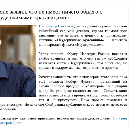
не заявил, что не имеет ничего общего с
удержимыми красавицами»
Сильвестр Сталлоне
, не так давно справивший свой
юбилейный седьмой десяток, сделал громогласное
заявление, что не имеет отношения к производству
картины
«Неудержимые красавицы»
— женского
киноварианта фильма «Неудержимые».
Успех проекта «Крид: Наследие Рокки» посеял в
актёре сомнения в том, что ему так уж необходима
четвёртая часть «Неудержимых», тем более ему не
сдалась и задаром женская версия этого проекта.
Хочется напомнить, что режиссёром этого кино пока
ещё числится Роберт Лукетич, поставивший на
экране «Голую правду» и «Киллеров». А сценарий
вроде бы уже даже полностью готов. Снимать кино
планировалось ещё в прошлом году, только к съёмкам
так и не приступили. Пока проект находился в
видетельствует. Но коль сам Слай решил публично откреститься от него, есть
м времени.
савицами» уже ранее присылали нескольким голливудским дивам:
Сигурни
амерон Диас
.