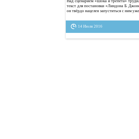
Над сценарием «Шока и трепета» труди
текст для постановки «Линдона Б. Джонс
он твёрдо нацелен запуститься с ним уже
14 Июля 2016