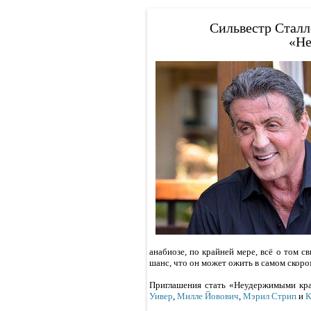
Сильвестр Сталло
«Не
анабиозе, по крайней мере, всё о том с
шанс, что он может ожить в самом скоро
Приглашения стать «Неудержимыми кра
Уивер
,
Милле Йовович
,
Мэрил Стрип
и
К