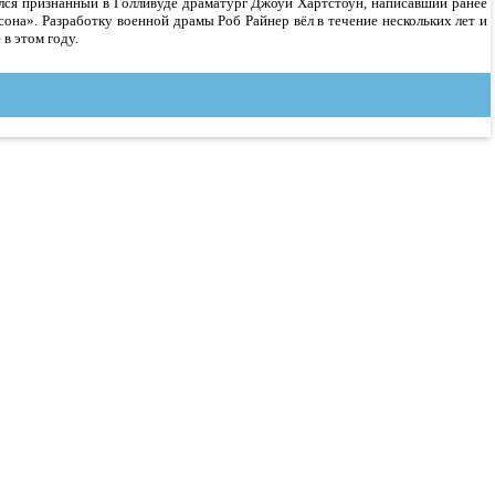
лся признанный в Голливуде драматург Джоуи Хартстоун, написавший ранее
она». Разработку военной драмы Роб Райнер вёл в течение нескольких лет и
 в этом году.