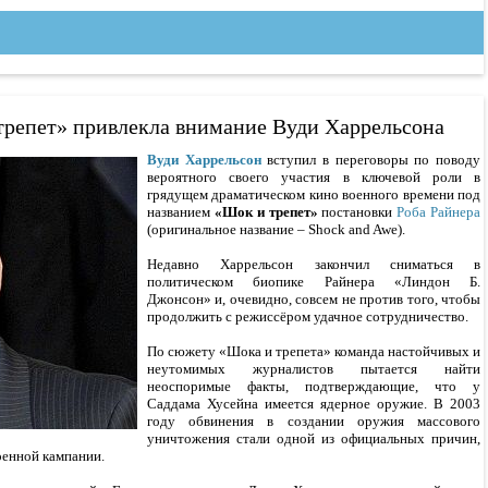
трепет» привлекла внимание Вуди Харрельсона
Вуди Харрельсон
вступил в переговоры по поводу
вероятного своего участия в ключевой роли в
грядущем драматическом кино военного времени под
названием
«Шок и трепет»
постановки
Роба Райнера
(оригинальное название – Shock and Awe).
Недавно Харрельсон закончил сниматься в
политическом биопике Райнера «Линдон Б.
Джонсон» и, очевидно, совсем не против того, чтобы
продолжить с режиссёром удачное сотрудничество.
По сюжету «Шока и трепета» команда настойчивых и
неутомимых журналистов пытается найти
неоспоримые факты, подтверждающие, что у
Саддама Хусейна имеется ядерное оружие. В 2003
году обвинения в создании оружия массового
уничтожения стали одной из официальных причин,
оенной кампании.