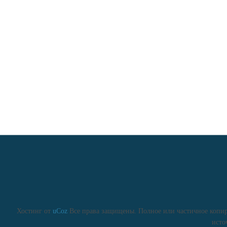
Хостинг от
uCoz
Все права защищены. Полное или частичное копиро
исто