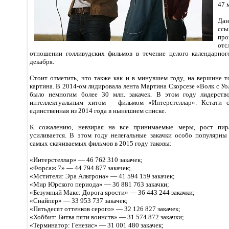
47 
Дан
сс
про
от
отношении голливудских фильмов в течение целого календарног
декабря.
Стоит отметить, что также как и в минувшем году, на вершине т
картина. В 2014-ом лидировала лента Мартина Скорсезе «Волк с Уо
было немногим более 30 млн. закачек. В этом году лидерств
интеллектуальным хитом – фильмом «Интерстеллар». Кстати с
единственная из 2014 года в нынешнем списке.
К сожалению, невзирая на все принимаемые меры, рост пира
усиливается. В этом году нелегальные закачки особо популярны
самых скачиваемых фильмов в 2015 году таковы:
«Интерстеллар» — 46 762 310 закачек;
«Форсаж 7» — 44 794 877 закачек;
«Мстители: Эра Альтрона» — 41 594 159 закачек;
«Мир Юрского периода» — 36 881 763 закачки;
«Безумный Макс: Дорога ярости» — 36 443 244 закачки;
«Снайпер» — 33 953 737 закачек;
«Пятьдесят оттенков серого» — 32 126 827 закачек;
«Хоббит: Битва пяти воинств» — 31 574 872 закачки;
«Терминатор: Генезис» — 31 001 480 закачек;