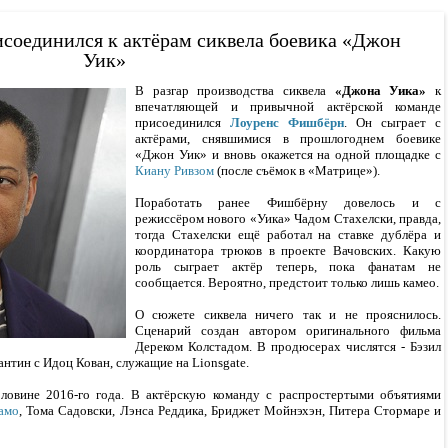
соединился к актёрам сиквела боевика «Джон
Уик»
В разгар производства сиквела
«Джона Уика»
к
впечатляющей и привычной актёрской команде
присоединился
Лоуренс Фишбёрн
. Он сыграет с
актёрами, снявшимися в прошлогоднем боевике
«Джон Уик» и вновь окажется на одной площадке с
Киану Ривзом
(после съёмок в «Матрице»).
Поработать ранее Фишбёрну довелось и с
режиссёром нового «Уика» Чадом Стахелски, правда,
тогда Стахелски ещё работал на ставке дублёра и
координатора трюков в проекте Вачовских. Какую
роль сыграет актёр теперь, пока фанатам не
сообщается. Вероятно, предстоит только лишь камео.
О сюжете сиквела ничего так и не прояснилось.
Сценарий создан автором оригинального фильма
Дереком Колстадом. В продюсерах числятся - Бэзил
нтин с Идоц Кован, служащие на Lionsgate.
ловине 2016-го года. В актёрскую команду с распростертыми объятиями
амо
, Тома Садовски, Лэнса Реддика, Бриджет Мойнэхэн, Питера Стормаре и