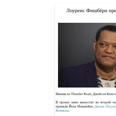
Лоуренс Фишбёрн при
Иваник из Thunder Road, Джейсон Конста
В прокат кино выпустят во второй по
приняли Йена Макшейна,
Джона Легуиз
Коммона
.