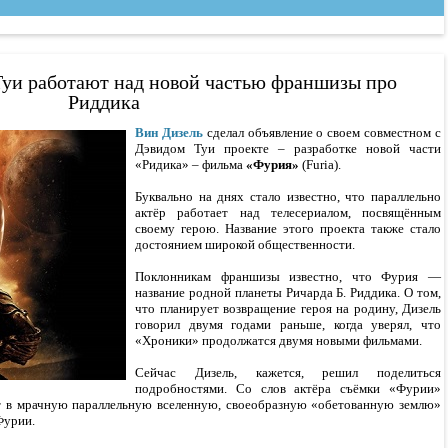
Туи работают над новой частью франшизы про
Риддика
Вин Дизель
сделал объявление о своем совместном с
Дэвидом Туи проекте – разработке новой части
«Ридика» – фильма
«Фурия»
(Furia).
Буквально на днях стало известно, что параллельно
актёр работает над телесериалом, посвящённым
своему герою. Название этого проекта также стало
достоянием широкой общественности.
Поклонникам франшизы известно, что Фурия —
название родной планеты Ричарда Б. Риддика. О том,
что планирует возвращение героя на родину, Дизель
говорил двумя годами раньше, когда уверял, что
«Хроники» продолжатся двумя новыми фильмами.
Сейчас Дизель, кажется, решил поделиться
подробностями. Со слов актёра съёмки «Фурии»
ет в мрачную параллельную вселенную, своеобразную «обетованную землю»
Фурии.