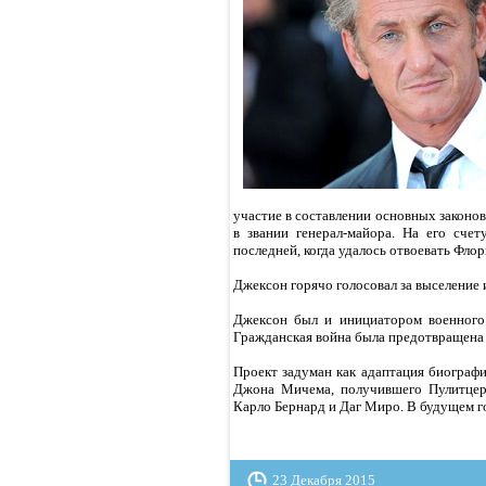
участие в составлении основных законов
в звании генерал-майора. На его сче
последней, когда удалось отвоевать Фло
Джексон горячо голосовал за выселение и
Джексон был и инициатором военного
Гражданская война была предотвращена 
Проект задуман как адаптация биограф
Джона Мичема, получившего Пулитцер
Карло Бернард и Даг Миро. В будущем г
23 Декабря 2015