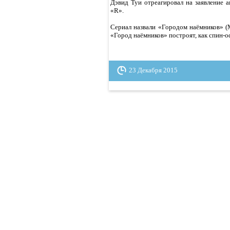
Дэвид Туи отреагировал на заявление а
«R».
Сериал назвали «Городом наёмников» (M
«Город наёмников» построят, как спин
23 Декабря 2015