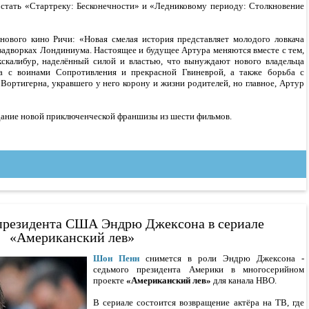
 стать «Стартреку: Бесконечности» и «Ледниковому периоду: Столкновение
нового кино Ричи: «Новая смелая история представляет молодого ловкача
 задворках Лондиниума. Настоящее и будущее Артура меняются вместе с тем,
кскалибур, наделённый силой и властью, что вынуждают нового владельца
ча с воинами Сопротивления и прекрасной Гвиневрой, а также борьба с
Вортигерна, укравшего у него корону и жизни родителей, но главное, Артур
дание новой приключенческой франшизы из шести фильмов.
президента США Эндрю Джексона в сериале
«Американский лев»
Шон Пенн
снимется в роли Эндрю Джексона -
седьмого президента Америки в многосерийном
проекте
«Американский лев»
для канала НВО.
В сериале состоится возвращение актёра на ТВ, где