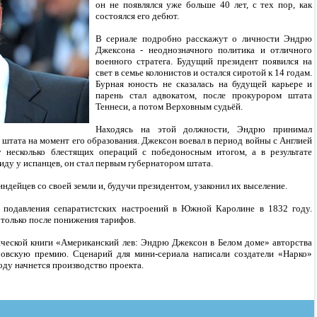
он не появлялся уже больше 40 лет, с тех пор, как
состоялся его дебют.
В сериале подробно расскажут о личности Эндрю
Джексона - неоднозначного политика и отличного
военного стратега. Будущий президент появился на
свет в семье колонистов и остался сиротой к 14 годам.
Бурная юность не сказалась на будущей карьере и
парень стал адвокатом, после прокурором штата
Теннеси, а потом Верховным судьёй.
Находясь на этой должности, Эндрю принимал
 штата на момент его образования. Джексон воевал в период войны с Англией
ту несколько блестящих операций с победоносным итогом, а в результате
риду у испанцев, он стал первым губернатором штата.
ндейцев со своей земли и, будучи президентом, узаконил их выселение.
 подавления сепаратистских настроений в Южной Каролине в 1832 году.
только после понижения тарифов.
ической книги «Американский лев: Эндрю Джексон в Белом доме» авторства
овскую премию. Сценарий для мини-сериала написали создатели «Нарко»
оду начнется производство проекта.