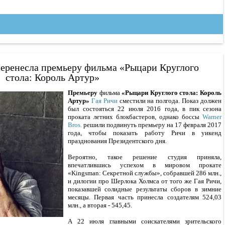
 перенесла премьеру фильма «Рыцари Круглого
стола: Король Артур»
Премьеру
фильма
«Рыцари Круглого стола: Король
Артур»
Гая Ричи
сместили на полгода. Показ должен
был состояться 22 июля 2016 года, в пик сезона
проката летних блокбастеров, однако боссы
Warner
Bros.
решили подвинуть премьеру на 17 февраля 2017
года, чтобы показать работу Ричи в уикенд
празднования Президентского дня.
Вероятно, такое решение студия приняла,
впечатлившись успехом в мировом прокате
«Kingsman: Секретной службы», собравшей 286 млн.,
и дилогии про Шерлока Холмса от того же Гая Ричи,
показавшей солидные результаты сборов в зимние
месяцы. Первая часть принесла создателям 524,03
млн., а вторая - 545,45.
А 22 июля главными соискателями зрительского