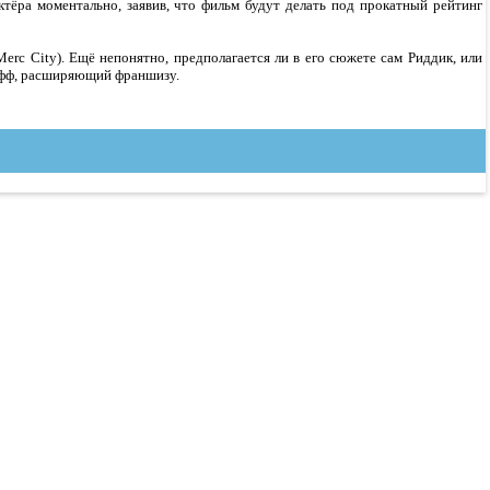
ктёра моментально, заявив, что фильм будут делать под прокатный рейтинг
erc City). Ещё непонятно, предполагается ли в его сюжете сам Риддик, или
-офф, расширяющий франшизу.