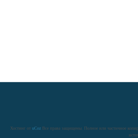
Хостинг от
uCoz
Все права защищены. Полное или частичное копиро
исто