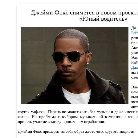
Джейми Фокс снимется в новом проекте
«Юный водитель»
До 
Рай
ре
пр
Акт
уж
Эль
Ра
Дж
акт
съё
Эл
не
вын
же
авт
кругах мафиози. Парень не может жить без музыки и даже имеет с
жизни. Но проблема с выбором музыкальной композиции возник
принять участие в загодя провальном ограблении.
Джейми Фокс примерит на себя образ жестокого, крутого мафиози.