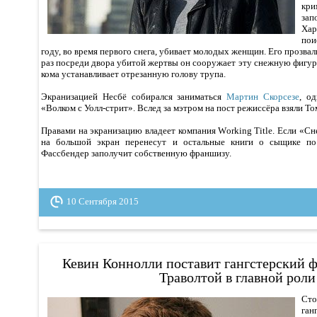
кр
зап
Ха
пои
году, во время первого снега, убивает молодых женщин. Его прозвал
раз посреди двора убитой жертвы он сооружает эту снежную фигуру
кома устанавливает отрезанную голову трупа.
Экранизацией Несбё собирался заниматься
Мартин Скорсезе
, о
«Волком с Уолл-стрит». Вслед за мэтром на пост режиссёра взяли Т
Правами на экранизацию владеет компания Working Title. Если «С
на большой экран перенесут и остальные книги о сыщике по
Фассбендер заполучит собственную франшизу.
10 Сентября 2015
Кевин Коннолли поставит гангстерский 
Траволтой в главной роли
Ст
ган