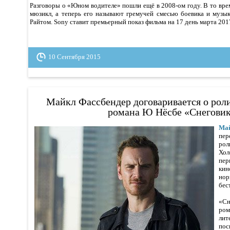
Разговоры о «Юном водителе» пошли ещё в 2008-ом году. В то вре
мюзикл, а теперь его называют гремучей смесью боевика и музы
Райтом. Sony ставит премьерный показ фильма на 17 день марта 2017
10 Сентября 2015
Майкл Фассбендер договаривается о рол
романа Ю Нёсбе «Снегови
Ма
пер
ро
Хо
пе
кин
но
бес
«С
ро
ли
по