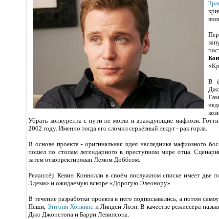
Тра
кр
вно
Пе
зап
по
Кон
«Кр
В ф
Дж
Гам
не
ко
Убрать конкурента с пути не могли и враждующие мафиози. Готти
2002 году. Именно тогда его сломил серьёзный недуг - рак горла.
В основе проекта - оригинальная идея наследника мафиозного бо
пошел по стопам легендарного в преступном мире отца. Сценари
затем откорректирован Лемом Доббсом.
Режиссёр Кевин Коннолли в своём послужном списке имеет две 
Эдема» и ожидаемую вскоре «Дорогую Элеонору».
В течение разработки проекта в него подписывались, а потом само
Пеши,
Энтони Хопкинс
и Линдси Лоэн. В качестве режиссёра назыв
Джо Джонстона и Барри Левинсона.