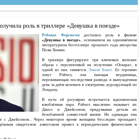
олучила роль в триллере «Девушка в поезде»
Ребекке Фергюсон
досталась роль в фильме
«Девушка в поезде»
, основанном на одноимённом
литературном бестселлере прошлого года авторства
Полы Хокинс.
В триллере фигурируют три ключевых женских
образа с перспективой на получение «Оскара», в
одной из них снимется
Эмили Блант
. Ее героиню
зовут Рэйчел, она пьющая неудачница,
переживающая последствия развода и вынужденная
день за днём кочевать в электричке, курсирующей по
Лондону.
В пути ей регулярно встречается идиллическая
влюблённая пара. Рэйчел мысленно называет их
Джесс и Джейсоном, придумывая детали их
безоблачной совместной жизни. Но однажды она
е с Джейсоном... Через некоторое время женщина бесследно пропадает.
дёжным свидетелем: алкоголизм привел к периодическим физическим и