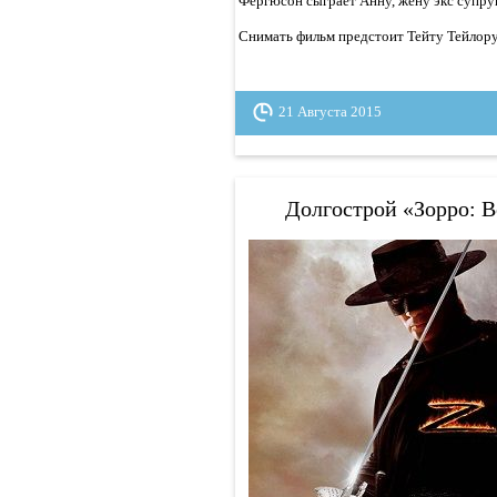
Фергюсон сыграет Анну, жену экс супруг
Снимать фильм предстоит Тейту Тейлор
21 Августа 2015
Долгострой «Зорро: В