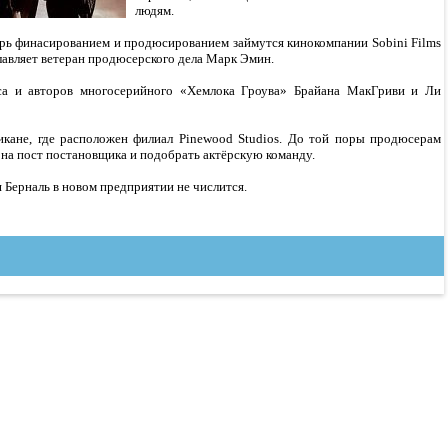
людям.
перь финасированием и продюсированием займутся кинокомпании Sobini Films
главляет ветеран продюсерского дела Марк Эмин.
са и авторов многосерийного «Хемлока Гроува» Брайана МакГриви и Ли
икане, где расположен филиал Pinewood Studios. До той поры продюсерам
 на пост постановщика и подобрать актёрскую команду.
я Берналь в новом предприятии не числится.