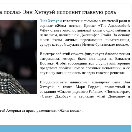
 посла» Энн Хэтэуэй исполнит главную роль
Энн Хэтэуэй
готовится к съёмкам в ключевой роли в
сериале
«Жена посла»
. Проект «The Ambassador’s
Wife» станет кинопостановкой книги с одноимённым
названием, написанной Дженнифер Стайл. За основу
книги взяты личные переживания писательницы,
супруг которой служил в Йемене британским послом.
В центре событий сюжета фигурирует благополучная
американка, которая была похищена на Ближнем
Востоке. Чтобы воссоединиться с супругом, героине
предстоит пройти немало сложных испытаний, а её
спутнику жизни принять не одно тяжелое решение.
Продюсировать минисериал планирует сама Энн
Хэтэуэй, а также Марк Гордон, причастный к
созданию «Спасти рядового Райана», «Послезавтра»,
«Стиву Джобсу» и сериалам «Рэй Донован» и
етей Америки за право размещения «Жены посла».