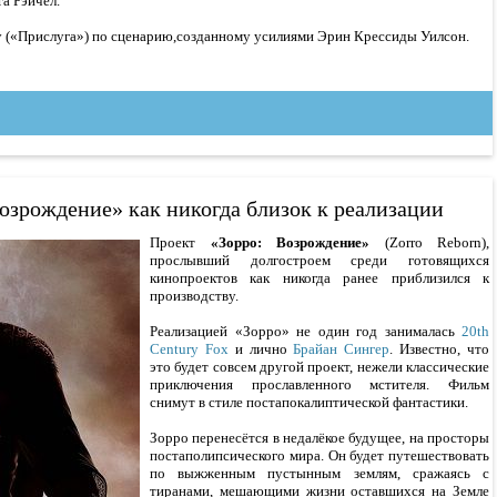
а Рэйчел.
у («Прислуга») по сценарию,созданному усилиями Эрин Крессиды Уилсон.
озрождение» как никогда близок к реализации
Проект
«Зорро: Возрождение»
(Zorro Reborn),
прослывший долгостроем среди готовящихся
кинопроектов как никогда ранее приблизился к
производству.
Реализацией «Зорро» не один год занималась
20th
Century Fox
и лично
Брайан Сингер
. Известно, что
это будет совсем другой проект, нежели классические
приключения прославленного мстителя. Фильм
снимут в стиле постапокалиптической фантастики.
Зорро перенесётся в недалёкое будущее, на просторы
постаполипсического мира. Он будет путешествовать
по выжженным пустынным землям, сражаясь с
тиранами, мешающими жизни оставшихся на Земле