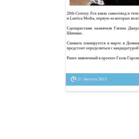
20th Century Fox взяла самоотвод и те
и Lantica Media, первую из которых воз
Сценаристами назначили Гленна Джер
Шипман.
Снимать планируется в марте в Домин
предстоит определиться с кандидатурой
Ранее заявленный в проекте Гаэль Гарси
21 Августа 2015