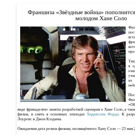
Франшиза «Звёздные войны» пополнитс
молодом Хане Соло
Фил
по
вст
фр
кот
про
Так
в о
оза
уча
из
неб
Пос
Фи
«Об
виде фрикаделек» заняты разработкой сценария о Хане Соло, а так
фильм, и снять в основных эпизодах
Харрисона Форда
. К разр
Лоуренс и Джон Кэзданы.
Ожидаемая дата релиза фильма, посвящённого Хану Соло — 25 мая 2