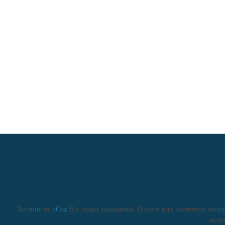
Хостинг от
uCoz
Все права защищены. Полное или частичное копиро
исто