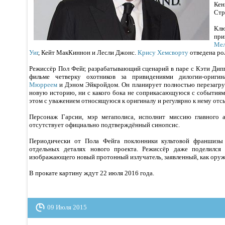
Ке
Стр
Клю
пр
Ме
Уиг
, Кейт МакКиннон и Лесли Джонс.
Крису Хемсворту
отведена рол
Режиссёр Пол Фейг, разрабатывающий сценарий в паре с Кэти Дипп
фильме четверку охотников за привидениями дилогии-оригин
Мюрреем
и Дэном Эйкройдом. Он планирует полностью перезагруз
новую историю, ни с какого бока не соприкасающуюся с событиям
этом с уважением относящуюся к оригиналу и регулярно к нему от
Персонаж Гарсии, мэр мегаполиса, исполнит миссию главного а
отсутствует официально подтверждённый синопсис.
Периодически от Пола Фейга поклонники культовой франшиз
отдельных деталях нового проекта. Режиссёр даже поделился
изображающего новый протонный излучатель, заявленный, как оруж
В прокате картину ждут 22 июля 2016 года.
09 Июля 2015