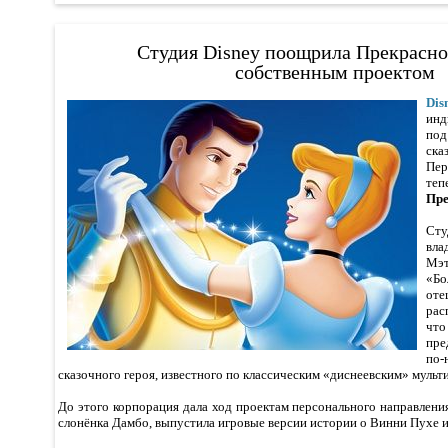
Студия Disney поощрила Прекрасно
собственным проектом
Dis
инд
по
ск
Пер
те
Пре
Ст
вла
Мэ
«Бо
от
рас
что
пре
по
сказочного героя, известного по классическим «диснеевским» муль
До этого корпорация дала ход проектам персонального направлени
слонёнка Дамбо, выпустила игровые версии истории о Винни Пухе 