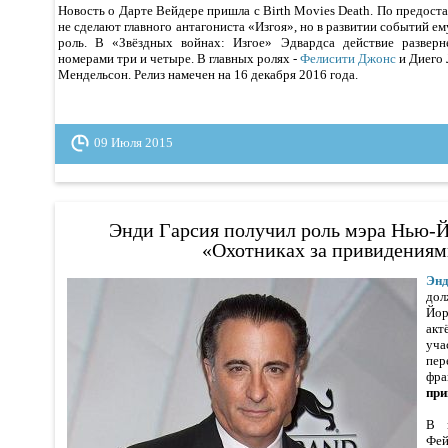
Новость о Дарте Вейдере пришла с Birth Movies Death. По предост
не сделают главного антагониста «Изгоя», но в развитии событий е
роль. В «Звёздных войнах: Изгое» Эдвардса действие развер
номерами три и четыре. В главных ролях -
Фелисити Джонс
и Диего 
Мендельсон. Релиз намечен на 16 декабря 2016 года.
09 Июля 2015
Энди Гарсия получил роль мэра Нью-Й
«Охотниках за привидения
Эн
дол
Йор
ак
уч
пе
фр
при
В к
Фей