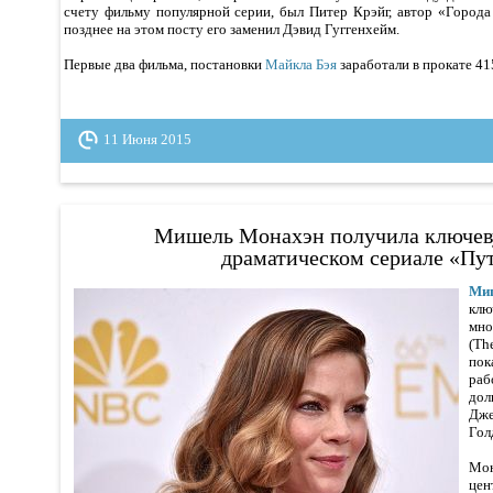
счету фильму популярной серии, был Питер Крэйг, автор «Города
позднее на этом посту его заменил Дэвид Гуггенхейм.
Первые два фильма, постановки
Майкла Бэя
заработали в прокате 41
11 Июня 2015
Мишель Монахэн получила ключев
драматическом сериале «Пу
Ми
клю
мно
(Th
пок
раб
до
Дж
Гол
Мон
це