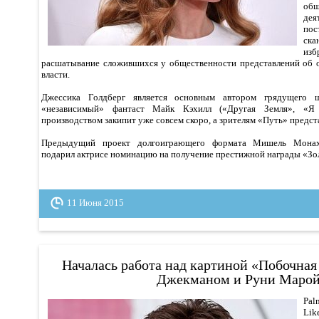
об
де
по
ска
из
расшатывание сложившихся у общественности представлений об 
власти.
Джессика Голдберг является основным автором грядущего 
«независимый» фантаст Майк Кэхилл («Другая Земля», «Я
производством закипит уже совсем скоро, а зрителям «Путь» предст
Предыдущий проект долгоиграющего формата Мишель Монах
подарил актрисе номинацию на получение престижной награды «Зол
11 Июня 2015
Началась работа над картиной «Побочная
Джекманом и Руни Маро
Pal
Li