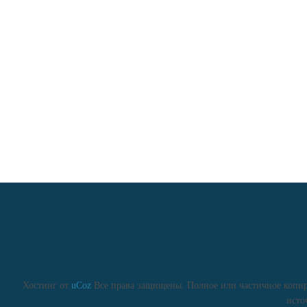
Хостинг от
uCoz
Все права защищены. Полное или частичное копиро
исто