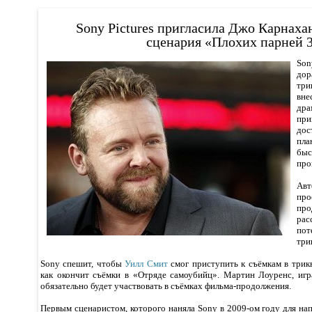
Sony Pictures пригласила Джо Карнаха
сценария «Плохих парней 
So
до
три
вн
дра
при
дос
пл
быс
про
Ав
пр
п
ра
по
три
Sony спешит, чтобы
Уилл Смит
смог приступить к съёмкам в трик
как окончит съёмки в «Отряде самоубийц». Мартин Лоуренс, иг
обязательно будет участвовать в съёмках фильма-продолжения.
Первым сценаристом, которого наняла Sony в 2009-ом году для нап