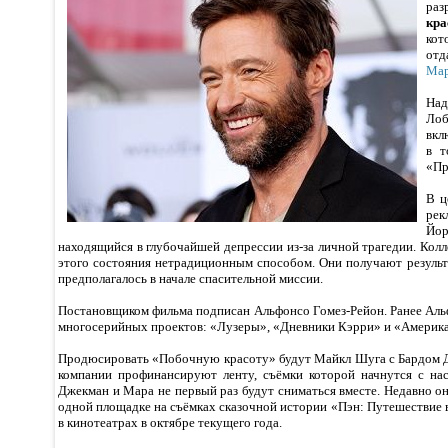
раз
кра
ко
от
Ма
Над
Ло
вкл
в т
«Пр
В ц
рек
Йо
находящийся в глубочайшей депрессии из-за личной трагедии. Колл
этого состояния нетрадиционным способом. Они получают результа
предполагалось в начале спасительной миссии.
Постановщиком фильма подписан Альфонсо Гомез-Рейон. Ранее Аль
многосерийных проектов: «Лузеры», «Дневники Кэрри» и «Америка
Продюсировать «Побочную красоту» будут Майкл Шуга с Бардом 
компании профинансируют ленту, съёмки которой начнутся с нас
Джекман и Мара не первый раз будут сниматься вместе. Недавно о
одной площадке на съёмках сказочной истории «Пэн: Путешествие
в кинотеатрах в октябре текущего года.