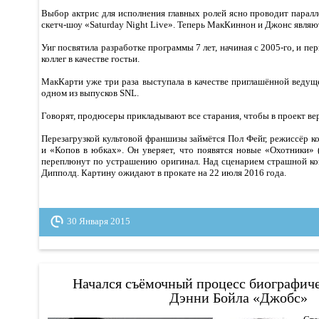
Выбор актрис для исполнения главных ролей ясно проводит парал
скетч-шоу «Saturday Night Live». Теперь МакКиннон и Джонс являю
Уиг посвятила разработке программы 7 лет, начиная с 2005-го, и п
коллег в качестве гостьи.
МакКарти уже три раза выступала в качестве приглашённой ведуще
одном из выпусков SNL.
Говорят, продюсеры прикладывают все старания, чтобы в проект ве
Перезагрузкой культовой франшизы займётся Пол Фейг, режиссёр к
и «Копов в юбках». Он уверяет, что появятся новые «Охотники» 
переплюнут по устрашению оригинал. Над сценарием страшной ко
Дипполд. Картину ожидают в прокате на 22 июля 2016 года.
30 Января 2015
Начался съёмочный процесс биографич
Дэнни Бойла «Джобс»