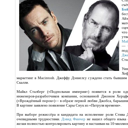
Ст
съ
Бо
бе
Ай
мат
сце
что
ут
Май
—
по
Дж
Ста
Уи
Хо
маркетинг в Macintosh. Джеффу Дэниелсу суждено стать бывшим
Скалли.
Майкл Сталберг («Подпольная империя») появится в роли од
инженеров-разработчиков компании, основанной Джоном Херцф
(«Врождённый порок»)— в образе первой любви Джобса, барышни
В картине заявлено появление Сары Снук из «Патруля времени».
При выборе режиссёра и кандидата на исполнение роли Стива Д
очевидными трудностями.
Дэвид Финчер
не нашел общего языка с
желая полностью контролировать картину и настаивая на 10-миллио