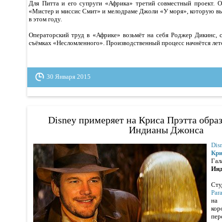
Для Питта и его супруги «Африка» третий совместный проект. 
«Мистер и миссис Смит» и мелодраме Джоли «У моря», которую вы
в этом году.
Операторский труд в «Африке» возьмёт на себя Роджер Дикинс,
съёмках «Несломленного». Производственный процесс начнётся лет
30 Января 2015
Disney примеряет на Криса Прэтта обра
Индианы Джонса
Dis
Кр
Га
Инд
Ст
Par
на
кор
пер