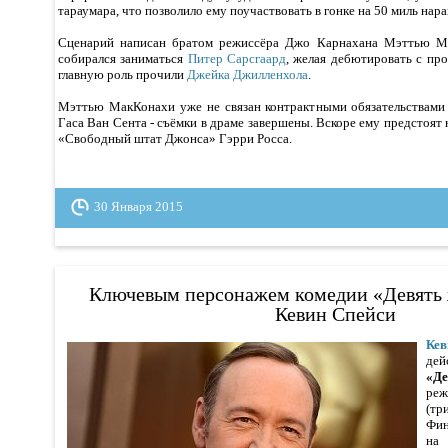
тараумара, что позволило ему поучаствовать в гонке на 50 миль нар
Сценарий написан братом режиссёра Джо Карнахана Мэттью Ма
собирался заниматься
Питер Сарсгаард
, желая дебютировать с про
главную роль прочили
Джейка Джилленхола
.
Мэттью МакКонахи уже не связан контрактными обязательствами
Гаса Ван Сента - съёмки в драме завершены. Вскоре ему предстоят 
«Свободный штат Джонса» Гэрри Росса.
30 Января 2015
Ключевым персонажем комедии «Девять 
Кевин Спейси
Кев
дей
«Де
реж
(тр
Фин
на