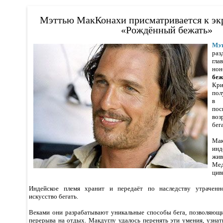
Мэттью МакКонахи присматривается к эк
«Рождённый бежать»
М
раз
гла
н
беж
Кр
пол
в 
пос
воз
бег
Ма
инд
жив
Ме
цив
Индейское племя хранит и передаёт по наследству утраченн
искусство бегать.
Веками они разрабатывают уникальные способы бега, позволяющи
перерыва на отдых. Макдуглу удалось перенять эти умения, узнат