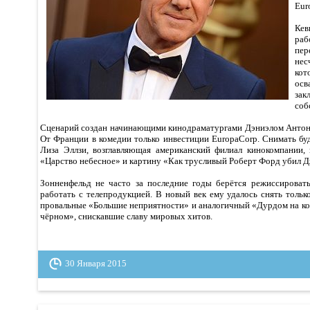
Eur
Ке
ра
пе
нес
ко
осв
за
соб
Сценарий создан начинающими кинодраматургами Дэниэлом Анто
От Франции в комедии только инвестиции EuropaCorp. Снимать бу
Лиза Эллзи, возглавляющая американский филиал кинокомпании,
«Царство небесное» и картину «Как трусливый Роберт Форд убил 
Зонненфельд не часто за последние годы берётся режиссироват
работать с телепродукцией. В новый век ему удалось снять толь
провальные «Большие неприятности» и аналогичный «Дурдом на кол
чёрном», снискавшие славу мировых хитов.
30 Января 2015