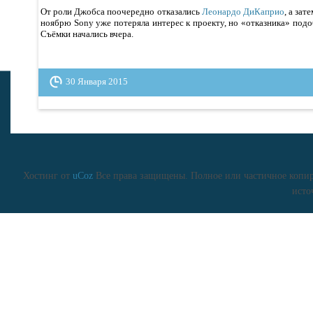
От роли Джобса поочередно отказались
Леонардо ДиКаприо
, а зат
ноябрю Sony уже потеряла интерес к проекту, но «отказника» под
Съёмки начались вчера.
30 Января 2015
Хостинг от
uCoz
Все права защищены. Полное или частичное копиро
исто