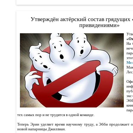
Утверждён актёрский состав грядущих 
привидениями»
Ут
«Ох
На 
н
пар
это
Ме
Ма
Лес
Оф
ин
пуб
экс
Эбб
кн
пар
тех самых пор и не трудятся в одной команде.
Теперь Эрин уделяет время научному труду, а Эбби продолжает 
новой напарницы Джиллиан.