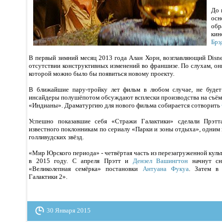
До 
ос
об
ки
Брэ
В первый зимний месяц 2013 года Алан Хорн, возглавляющий Disne
отсутствии конструктивных изменений во франшизе. По слухам, он
которой можно было бы появиться новому проекту.
В ближайшие пару-тройку лет фильм в любом случае, не будет 
инсайдеры полушёпотом обсуждают всплески производства на съём
«Индианы». Драматургию для нового фильма собирается сотворить
Успешно показавшие себя «Стражи Галактики» сделали Прэтта
известного поклонникам по сериалу «Парки и зоны отдыха», одним
голливудских звёзд.
«Мир Юрского периода» - четвёртая часть из перезагруженной кул
в 2015 году. С апреля Прэтт и
Дензел Вашингтон
начнут сн
«Великолепная семёрка» постановки
Антуана Фукуа
. Затем в
Галактики 2».
30 Января 2015