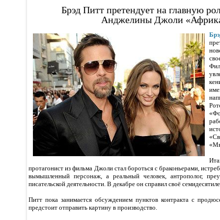
Брэд Питт претендует на главную рол
Анджелины Джоли «Африк
Брэ
пре
но
сво
Фи
ув
ке
име
нап
Рот
«Фо
ра
ист
«С
«Мю
Ит
протагонист из фильма Джоли стал бороться с браконьерами, истр
вымышленный персонаж, а реальный человек, антрополог, пре
писательской деятельности. В декабре он справил своё семидесятиле
Питт пока занимается обсуждением пунктов контракта с продюс
предстоит отправить картину в производство.