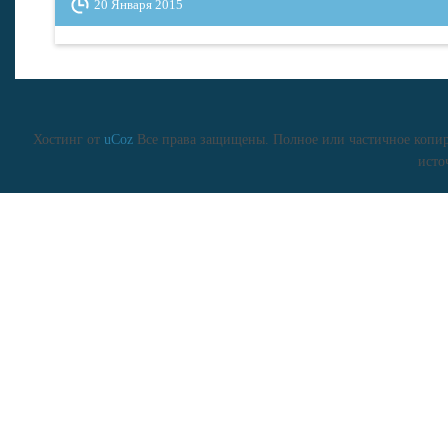
20 Января 2015
Хостинг от
uCoz
Все права защищены. Полное или частичное копиро
исто