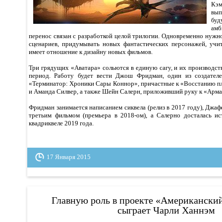
Кэ
вы
бу
амб
перенос связан с разработкой целой трилогии. Одновременно нужн
сценариев, придумывать новых фантастических персонажей, учит
имеет отношение к дизайну новых фильмов.
Три грядущих «Аватара» сольются в единую сагу, и их производст
период. Работу будет вести Джош Фридман, один из создател
«Терминатор: Хроники Сары Коннор», причастные к «Восстанию п
и Аманда Силвер, а также Шейн Салерн, приложивший руку к «Арма
Фридман занимается написанием сиквела (релиз в 2017 году), Джа
третьим фильмом (премьера в 2018-ом), а Салерно досталась и
квадриквеле 2019 года.
17 Января 2015
Главную роль в проекте «Американски
сыграет Чарли Ханнэм