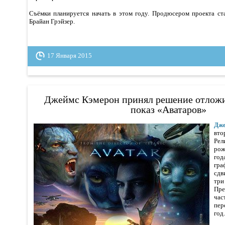
Съёмки планируется начать в этом году. Продюсером проекта ст
Брайан Грэйзер.
17 Января 2015
Джеймс Кэмерон принял решение отлож
показ «Аватаров»
Дже
вт
Ре
рож
год
гр
сдв
три
Пре
ча
пер
год.