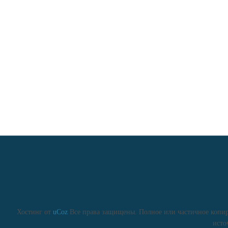
Хостинг от
uCoz
Все права защищены. Полное или частичное копиро
исто