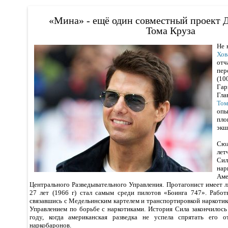
«Мина» - ещё один совместный проект 
Тома Круза
Не 
Хов
от
пер
(10
Гар
Гла
То
оп
пл
экш
Сюж
лет
Сил
на
Ам
Центрального Разведывательного Управления. Протагонист имеет ли
27 лет (1966 г) стал самым среди пилотов «Боинга 747». Работ
связавшись с Медельинским картелем и транспортировкой наркотик
Управлением по борьбе с наркотиками. История Сила закончилось
году, когда американская разведка не успела спрятать его 
наркобаронов.