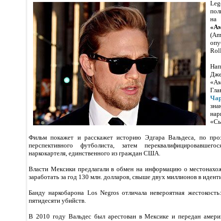
Le
пол
на
«Ам
(Am
оп
Rol
Нап
Дж
«А
Гл
Ча
зн
на
«Сы
Фильм покажет и расскажет историю Эдгара Вальдеса, по про
перспективного футболиста, затем переквалифицировавшего
наркокартеля, единственного из граждан США.
Власти Мексики предлагали в обмен на информацию о местонахо
заработать за год 130 млн. долларов, свыше двух миллионов в идент
Банду наркобарона Los Negros отличала невероятная жестокость:
пятидесяти убийств.
В 2010 году Вальдес был арестован в Мексике и передан амери