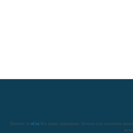
Хостинг от
uCoz
Все права защищены. Полное или частичное копиро
исто