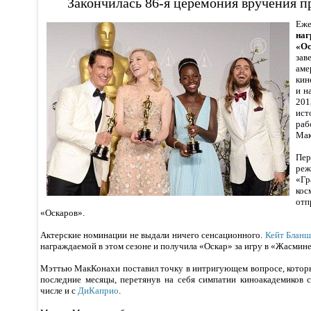
Закончилась 86-я церемония вручения 
Е
наг
«Ос
за
ам
кин
и н
20
ист
ра
Мак
Пер
реж
«Г
ко
от
«Оскаров».
Актерские номинации не выдали ничего сенсационного.
Кейт Бланш
награждаемой в этом сезоне и получила «Оскар» за игру в «Жасмин
Мэттью МакКонахи поставил точку в интригующем вопросе, которы
последние месяцы, перетянув на себя симпатии киноакадемиков с
числе и с
ДиКаприо
.