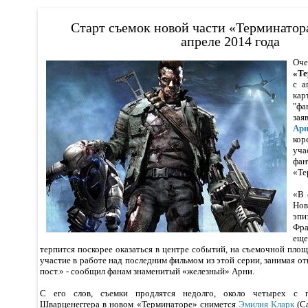
Старт съемок новой части «Терминатора
апреле 2014 года
Оч
«Те
с а
кар
"фа
зая
Ар
ко
уч
фа
«Те
«В 
Нов
эп
Фра
еще
терпится поскорее оказаться в центре событий, на съемочной площа
участие в работе над последним фильмом из этой серии, занимая о
пост.» - сообщил фанам знаменитый «железный» Арни.
С его слов, съемки продлятся недолго, около четырех с 
Шварценеггера в новом «Терминаторе» снимется
Эмилия Кларк
(Са