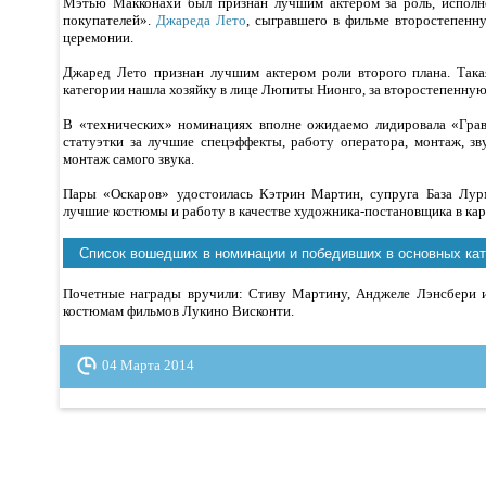
Мэтью Макконахи был признан лучшим актером за роль, исполн
покупателей».
Джареда Лето
, сыгравшего в фильме второстепенну
церемонии.
Джаред Лето признан лучшим актером роли второго плана. Така
категории нашла хозяйку в лице Люпиты Нионго, за второстепенную 
В «технических» номинациях вполне ожидаемо лидировала «Грав
статуэтки за лучшие спецэффекты, работу оператора, монтаж, зву
монтаж самого звука.
Пары «Оскаров» удостоилась Кэтрин Мартин, супруга База Лурм
лучшие костюмы и работу в качестве художника-постановщика в ка
Список вошедших в номинации и победивших в основных кат
Почетные награды вручили: Стиву Мартину, Анджеле Лэнсбери и
костюмам фильмов Лукино Висконти.
04 Марта 2014