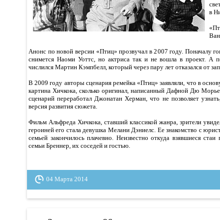
све
в Н
«П
Ван
Анонс по новой версии «Птиц» прозвучал в 2007 году. Поначалу гов
снимется Наоми Уоттс, но актриса так и не вошла в проект. А
числился Мартин Кэмпбелл, который через пару лет отказался от з
В 2009 году авторы сценария ремейка «Птиц» заявляли, что в основ
картина Хичкока, сколько оригинал, написанный Дафной Дю Морье
сценарий переработал Джонатан Херман, что не позволяет узнать
версия развития сюжета.
Фильм Альфреда Хичкока, ставший классикой жанра, зрители увиде
героиней его стала девушка Мелани Дэниелс. Ее знакомство с юри
семьей закончилось плачевно. Неизвестно откуда взявшиеся стаи 
семьи Бреннер, их соседей и гостью.
04 Марта 2014