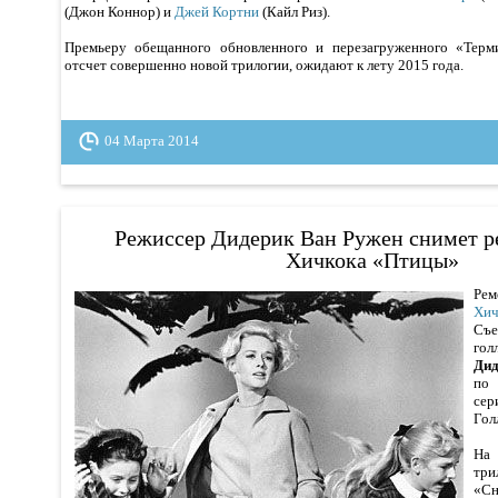
(Джон Коннор) и
Джей Кортни
(Кайл Риз).
Премьеру обещанного обновленного и перезагруженного «Терми
отсчет совершенно новой трилогии, ожидают к лету 2015 года.
04 Марта 2014
Режиссер Дидерик Ван Ружен снимет 
Хичкока «Птицы»
Ре
Хич
Съе
го
Дид
по
се
Гол
На
три
«Сн