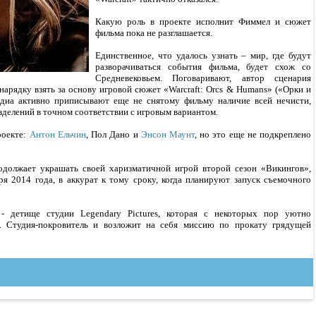
Какую роль в проекте исполнит Фиммел и сюжет
фильма пока не разглашается.
Единственное, что удалось узнать – мир, где будут
разворачиваться события фильма, будет схож со
Средневековьем. Поговаривают, автор сценария
нарядку взять за основу игровой сюжет «Warcraft: Orcs & Humans» («Орки и
медиа активно приписывают еще не снятому фильму наличие всей нечисти,
делений в точном соответствии с игровым вариантом.
роекте:
Антон Ельчин
, Пол Дано и
Энсон Маунт
, но это еще не подкреплено
должает украшать своей харизматичной игрой второй сезон «Викингов»,
ря 2014 года, в аккурат к тому сроку, когда планируют запуск съемочного
 детище студии Legendary Pictures, которая с некоторых пор уютно
 Студия-покровитель и возложит на себя миссию по прокату грядущей