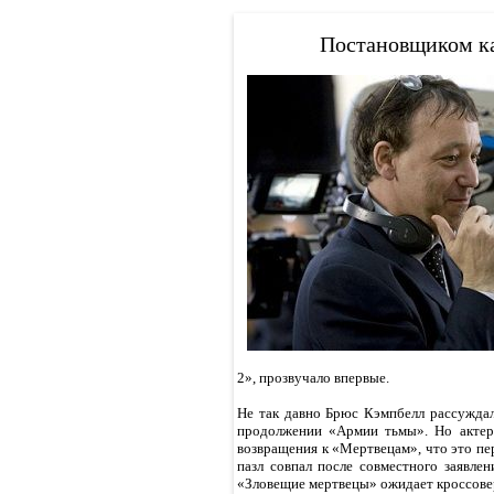
Постановщиком к
2», прозвучало впервые.
Не так давно Брюс Кэмпбелл рассуждал
продолжении «Армии тьмы». Но актер 
возвращения к «Мертвецам», что это пер
пазл совпал после совместного заявл
«Зловещие мертвецы» ожидает кроссовер