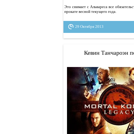
Это снимает с Альвареса все обязател
прокате весной текущего года.
29 Октября 2013
Кевин Танчароэн п