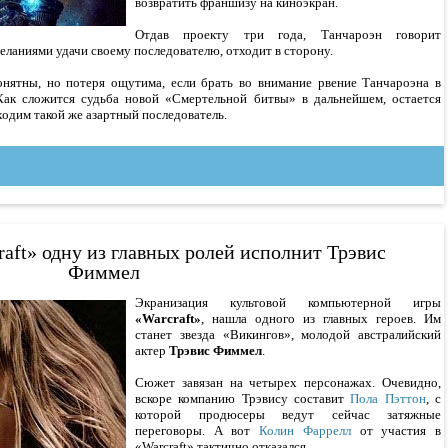
возвратить франшизу на киноэкран.
Отдав проекту три года, Танчароэн говорит
еланиями удачи своему последователю, отходит в сторону.
нятны, но потеря ощутима, если брать во внимание рвение Танчароэна в
ак сложится судьба новой «Смертельной битвы» в дальнейшем, остается
ходим такой же азартный последователь.
aft» одну из главных ролей исполнит Трэвис
Фиммел
Экранизация культовой компьютерной игры
«Warcraft»
, нашла одного из главных героев. Им
станет звезда «Викингов», молодой австралийский
актер
Трэвис Фиммел
.
Сюжет завязан на четырех персонажах. Очевидно,
вскоре компанию Трэвису составит
Пола Пэттон
, с
которой продюсеры ведут сейчас затяжные
переговоры. А вот
Колин Фаррелл
от участия в
«Warcraft» тактично отказался.