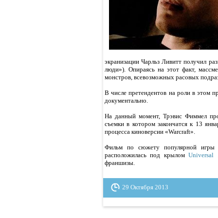
экранизации Чарльз Ливитт получил раз
люди»). Опираясь на этот факт, масс
монстров, всевозможных расовых подраз
В числе претендентов на роли в этом п
документально.
На данный момент, Трэвис Фиммел про
съемки в котором закончатся к 13 янва
процесса киноверсии «Warcraft».
Фильм по сюжету популярной игры -
расположилась под крылом
Universal
.
франшизы.
29 Октября 2013