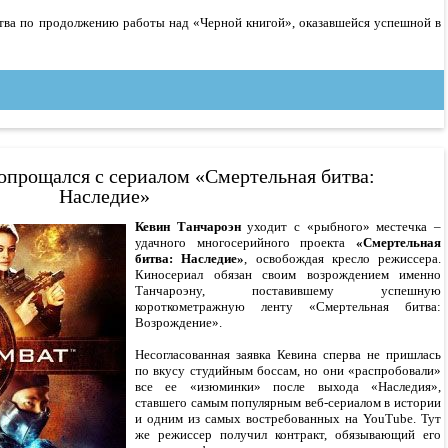
ьства по продолжению работы над «Черной книгой», оказавшейся успешной в
опрощался с сериалом «Смертельная битва:
Наследие»
Кевин Танчароэн
уходит с «рыбного» местечка –
удачного многосерийного проекта
«Смертельная
битва: Наследие»
, освобождая кресло режиссера.
Киносериал обязан своим возрождением именно
Танчароэну, поставившему успешную
короткометражную ленту «Смертельная битва:
Возрождение».
Несогласованная заявка Кевина сперва не пришлась
по вкусу студийным боссам, но они «распробовали»
все ее «изюминки» после выхода «Наследия»,
ставшего самым популярным веб-сериалом в истории
и одним из самых востребованных на YouTube. Тут
же режиссер получил контракт, обязывающий его