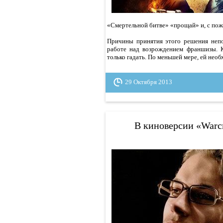
«Смертельной битве» «прощай» и, с пож
Причины принятия этого решения непо
работе над возрождением франшизы. К
только гадать. По меньшей мере, ей необ
29 Октября 2013
В киноверсии «Warcr