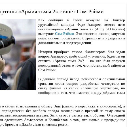
артины «Армия тьмы 2» станет Сэм Рэйми
Как сообщил в своем аккаунте на Твиттер
уругвайский кинодел Феде Алварес, вместо него
постановщиком
«Армии тьмы 2»
(Army of Darkness)
выступит
Сэм Рэйми
. Это известие вконец запутало
поклонников прославленной франшизы и нуждается в
дополнительном подтверждении.
История проброса такова. Фолловером был задан
вопрос Альваресу, требующий уточнения, будет ли он
ставить «Армию тьмы 2»? – на что был получен
неожиданный ответ, о том, что постановкой займется
Сэм Рэйми.
В данный период перед режиссером оригинальной
трилогии стоит вопрос разработки четвертого по
счету фильма из серии «Зловещие мертвецы», но
сообщение о том, что имеется в виду «Армия тьмы
 о своем возвращении к образу Эша (главного персонажа в киносериале), в
периодически без особого повода заговаривал с прессой на тему своего
естали воспринимать всерьез. Хотя на этот раз все так и обстоит. Очередной
ения сделанного Альваресом и Кэмпбеллом о том, что новые и предыдущие
 с Брюсом и Джейн Леви в главных ролях.