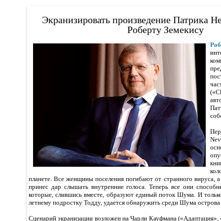
Экранизировать произведение Патрика Н
Роберту Земекису
Ро
ин
ко
пр
пос
час
(«
авт
Пат
соб
Пер
Nev
осн
опу
кни
ко
планете. Все женщины поселения погибают от странного вируса,
принес дар слышать внутренние голоса. Теперь все они способн
которые, слившись вместе, образуют единый поток Шума. И только
летнему подростку Тодду, удается обнаружить среди Шума острова
Сценарий экранизации возложен на Чарли Кауфмана («Адаптация»