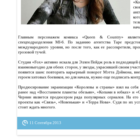
«Ко
св
анг
кот
те
нач
Главным персонажем комикса «Queen & Country» являет
спецподразделения MI-6. По заданию агентства Таре предсто
международного уровня, но после того, как ее рассекретили, пр
грозовой тучей.
Студия «Fox» активно искала для Эллен Пейдж роль в подходящей 
взаимовыгодно для обеих сторон, у звезды, украсившей своим уча
появится шанс повторить карьерный поворот Мэтта Дэймона, вн
героем хитовых боевиков, но для начала, нужно еще подписать контр
Продюсирование экранизации «Королевы и страны» взял на себя
ранее над «Восстанием планеты обезьян», «Копами в юбках» и «
Чернин является продюсером ряда популярных сериалов. На его
проекты как «Связь», «Новенькая» и «Терра Нова». Судя по их ус
стоит ждать многого.
11 Сентября 2013