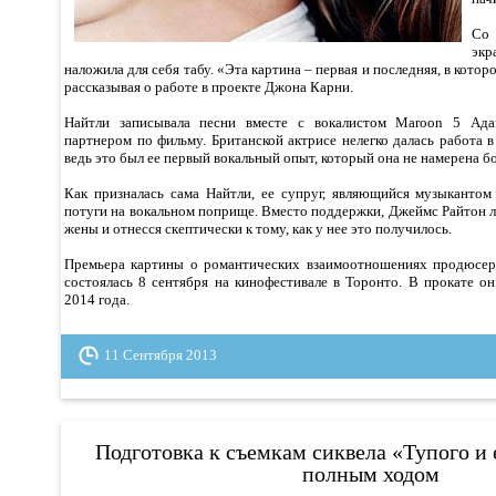
Со 
эк
наложила для себя табу. «Эта картина – первая и последняя, в которо
рассказывая о работе в проекте Джона Карни.
Найтли записывала песни вместе с вокалистом Maroon 5 Ад
партнером по фильму. Британской актрисе нелегко далась работа 
ведь это был ее первый вокальный опыт, который она не намерена б
Как призналась сама Найтли, ее супруг, являющийся музыкантом
потуги на вокальном поприще. Вместо поддержки, Джеймс Райтон 
жены и отнесся скептически к тому, как у нее это получилось.
Премьера картины о романтических взаимоотношениях продюсер
состоялась 8 сентября на кинофестивале в Торонто. В прокате о
2014 года.
11 Сентября 2013
Подготовка к съемкам сиквела «Тупого и 
полным ходом