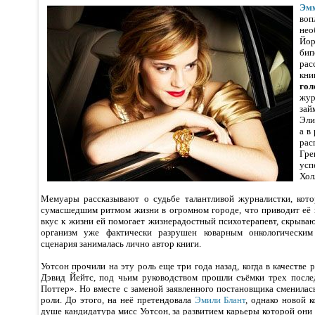
Эм
воп
не
Йо
би
рас
кн
гол
жур
зай
Эли
а в
ра
Гр
усп
Хол
Мемуары рассказывают о судьбе талантливой журналистки, кото
сумасшедшим ритмом жизни в огромном городе, что приводит её 
вкус к жизни ей помогает жизнерадостный психотерапевт, скрыва
организм уже фактически разрушен коварным онкологическим 
сценария занималась лично автор книги.
Уотсон прочили на эту роль еще три года назад, когда в качестве 
Дэвид Йейтс, под чьим руководством прошли съёмки трех после
Поттер». Но вместе с заменой заявленного постановщика сменилас
роли. До этого, на неё претендовала
Эмили Блант
, однако новой 
душе кандидатура мисс Уотсон, за развитием карьеры которой они 