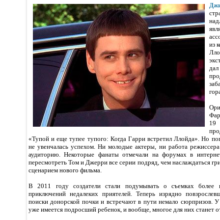
Дж
ст
над
яв
асс
из 
Лл
экс
дал
про
за
гор
Ори
Фар
19
пр
«Тупой и еще тупее тупого: Когда Гарри встретил Ллойда». Но п
не увенчалась успехом. Ни молодые актеры, ни работа режиссера
аудиторию. Некоторые фанаты отмечали на форумах в интернет
пересмотреть Том и Джерри все серии подряд, чем наслаждаться г
сценарием нового фильма.
В 2011 году создатели стали подумывать о съемках более к
приключений недалеких приятелей. Теперь изрядно повзрослев
поиски донорской почки и встречают в пути немало сюрпризов. У 
уже имеется подросший ребенок, и вообще, многое для них станет 