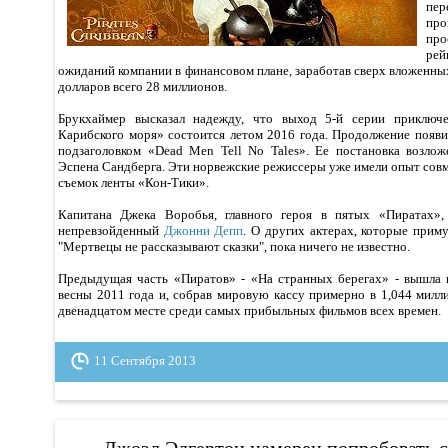
пер
про
пр
ре
ожиданий компании в финансовом плане, заработав сверх вложенн
долларов всего 28 миллионов.
Брукхаймер высказал надежду, что выход 5-й серии приключе
Карибского моря» состоится летом 2016 года. Продолжение появи
подзаголовком «Dead Men Tell No Tales». Ее постановка возло
Эспена Сандберга. Эти норвежские режиссеры уже имели опыт совм
съемок ленты «Кон-Тики».
Капитана Джека Воробья, главного героя в пятых «Пиратах»,
непревзойденный
Джонни Депп
. О других актерах, которые прим
"Мертвецы не рассказывают сказки", пока ничего не известно.
Предыдущая часть «Пиратов» - «На странных берегах» - вышла 
весны 2011 года и, собрав мировую кассу примерно в 1,044 милли
двенадцатом месте среди самых прибыльных фильмов всех времен.
11 Сентября 2013