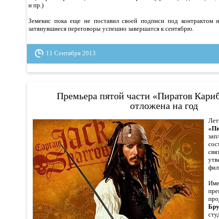
и пр.)
Земекис пока еще не поставил своей подписи под контрактом на
затянувшиеся переговоры успешно завершатся к сентябрю.
11 Сентября 2013
Премьера пятой части «Пиратов Кари
отложена на год
Лет
«Пи
зап
сос
св
утв
фил
Име
пре
про
Бру
ст