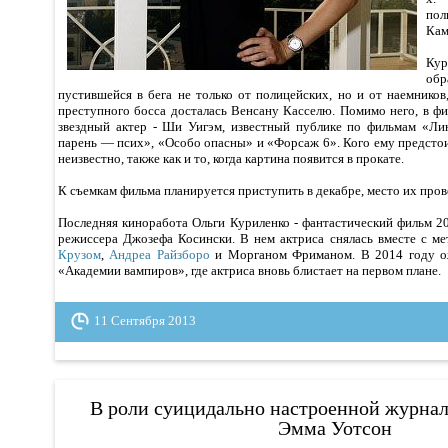
по
Кам
Кур
об
пустившейся в бега не только от полицейских, но и от наемнико
преступного босса досталась Венсану Касселю. Помимо него, в ф
звездный актер - Ши Уигэм, известный публике по фильмам «Ли
парень — псих», «Особо опасны» и «Форсаж 6». Кого ему предстоит
неизвестно, также как и то, когда картина появится в прокате.
К съемкам фильма планируется приступить в декабре, место их пров
Последняя киноработа Ольги Куриленко - фантастический фильм 2
режиссера Джозефа Косински. В нем актриса снялась вместе с м
Крузом
,
Андреа Райзборо
и Морганом Фриманом. В 2014 году о
«Академии вампиров», где актриса вновь блистает на первом плане.
11 Сентября 2013
В роли суицидально настроенной журнал
Эмма Уотсон