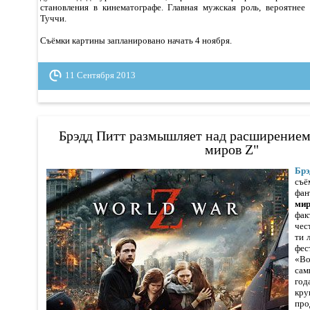
становления в кинематографе. Главная мужская роль, вероятнее 
Туччи.
Съёмки картины запланировано начать 4 ноября.
11 Сентября 2013
Брэдд Питт размышляет над расширением
миров Z"
Бр
съё
фан
ми
фак
чес
ти 
фе
«В
сам
го
кр
про