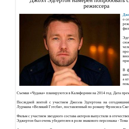
Джоэл Эдгертон намерен попробовать се
режиссера
Джо
о се
ре
фил
Эдг
сюж
чел
пр
вно
при
В ф
шес
а к
пок
Съемки «Чудака» планируются в Калифорнии на 2014 год. Дата прем
Последней лентой с участием Джоэла Эдгертона на сегодняшний
Лурмана «Великий Гэтсби», поставленный по роману Фрэнсиса Ско
Фильм с участием звездного состава актеров выпустили в отечестве
Эджертон был очень убедителен в роли знакового персонажа - Тома