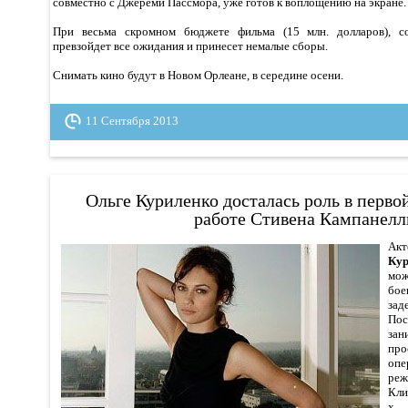
совместно с Джереми Пассмора, уже готов к воплощению на экране.
При весьма скромном бюджете фильма (15 млн. долларов), со
превзойдет все ожидания и принесет немалые сборы.
Снимать кино будут в Новом Орлеане, в середине осени.
11 Сентября 2013
Ольге Куриленко досталась роль в перво
работе Стивена Кампанелл
Ак
Кур
мож
бое
зад
По
зан
пр
оп
ре
Кли
х.