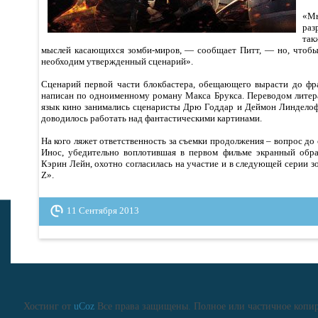
«Мы
раз
так
мыслей касающихся зомби-миров, — сообщает Питт, — но, чтобы
необходим утвержденный сценарий».
Сценарий первой части блокбастера, обещающего вырасти до фр
написан по одноименному роману Макса Брукса. Переводом литер
язык кино занимались сценаристы Дрю Годдар и Деймон Линдело
доводилось работать над фантастическими картинами.
На кого ляжет ответственность за съемки продолжения – вопрос д
Инос, убедительно воплотившая в первом фильме экранный обра
Кэрин Лейн, охотно согласилась на участие и в следующей серии 
Z».
11 Сентября 2013
Хостинг от
uCoz
Все права защищены. Полное или частичное копиро