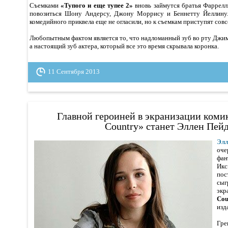
Съемками
«Тупого и еще тупее 2»
вновь займутся братья Фаррелл
повозиться Шону Андерсу, Джону Моррису и Беннетту Йеллину.
комедийного приквела еще не огласили, но к съемкам приступят совс
Любопытным фактом является то, что надломанный зуб во рту Джим
а настоящий зуб актера, который все это время скрывала коронка.
11 Сентября 2013
Главной героиней в экранизации коми
Country» станет Эллен Пей
Элл
о
фан
Ик
пос
сыг
экр
Cou
изд
Гр