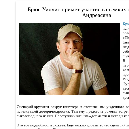
Брюс Уиллис примет участие в съемках
Андреасяна
Бр
исп
рол
«T
фи
Анд
се
сце
В 
пер
хол
пр
Ре
Фур
де
вы
дес
Сценарий крутится вокруг гангстера в отставке, вынужденного в
исчезнувшей дочери-подростка. Там ему предстоит роковая встре
сыграет одного из них. Преступный клан жаждет мести и методы гол
Это все подробности сюжета. Еще можно добавить, что сценарий,