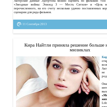
Актерские данные Эдгертона можно оценить по фильмам: «По 
«Звездные войны: Эпизод 3 — Месть Ситхов» и «Цель но
перечисленного, на его счету несколько удачно поставленных ко
сценарии для ряда фильмов.
11 Сентября 2013
Кира Найтли приняла решение больше н
мюзиклах
Ки
от
воз
Акт
не 
род
Она
инт
вых
«Мо
жиз
Lif
нач