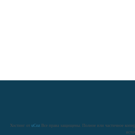
Хостинг от
uCoz
Все права защищены. Полное или частичное копиро
исто