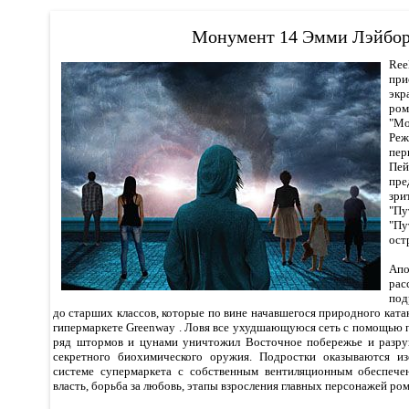
Монумент 14 Эмми Лэйбо
Re
пр
экр
ро
"Мо
Ре
пе
Пе
пр
зр
"Пу
"Пу
ост
Ап
ра
под
до старших классов, которые по вине начавшегося природного ката
гипермаркете Greenway . Ловя все ухудшающуюся сеть с помощью 
ряд штормов и цунами уничтожил Восточное побережье и разр
секретного биохимического оружия. Подростки оказываются и
системе супермаркета с собственным вентиляционным обеспечен
власть, борьба за любовь, этапы взросления главных персонажей ром