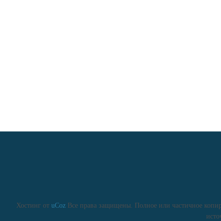
Хостинг от
uCoz
Все права защищены. Полное или частичное копиро
исто