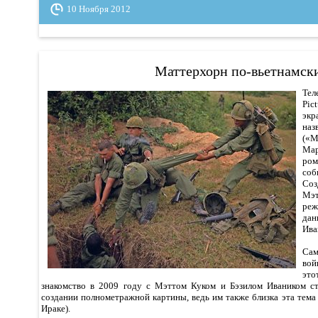
10 Ноября 2012
Маттерхорн по-вьетнамск
Те
Pic
эк
на
(«M
Мар
ро
соб
Соз
Мэ
реж
да
Ива
Са
вой
это
знакомство в 2009 году с Мэттом Куком и Бэзилом Иваником 
создании полнометражной картины, ведь им также близка эта тема
Ираке).