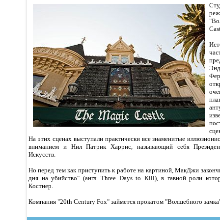
Сту
реж
"Во
Cast
Ис
час
пре
Эн
Фер
отк
оче
пл
ан
изв
пос
сце
На этих сценах выступали практически все знаменитые иллюзиони
вниманием и Нил Патрик Харрис, называющий себя Президе
Искусств.
Но перед тем как приступить к работе на картиной, МакДжи законч
дня на убийство" (англ. Three Days to Kill), в гавной роли кот
Костнер.
Компания "20th Century Fox" займется прокатом "Волшебного замка"