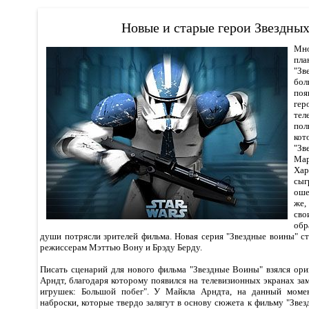
Новые и старые герои Звездных
Мно
пл
"Зв
бо
по
ге
тел
по
ко
"Зв
Мар
Ха
сы
оше
же,
св
обр
души потрясли зрителей фильма. Новая серия "Звездные воины" с
режиссерам Мэттью Вону и Брэду Берду.
Писать сценарий для нового фильма "Звездные Воины" взялся ор
Арндт, благодаря которому появился на телевизионных экранах з
игрушек: Большой побег". У Майкла Арндта, на данный момен
наброски, которые твердо залягут в основу сюжета к фильму "Звез