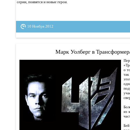
серии, появятся и новые герои.
10 Ноября 2012
Марк Уолберг в Трансформер
Пер
«Тр
о т
так
это
од
по
уч
све
Бол
из 
час
Бей