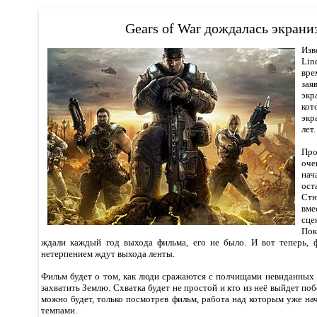
Gears of War дождалась экрани
Изв
Li
вре
зая
экр
к
экр
лет.
Про
оч
нач
ос
Стю
вм
сц
По
ждали каждый год выхода фильма, его не было. И вот теперь, 
нетерпением ждут выхода ленты.
Фильм будет о том, как люди сражаются с полчищами невиданных
захватить Землю. Схватка будет не простой и кто из неё выйдет поб
можно будет, только посмотрев фильм, работа над которым уже на
темпами.