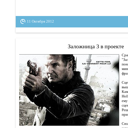
11 Октября 2012
Заложница 3 в проекте
Сра
"За
по
ми
фра
Сц
вы
Кам
Hol
ем
сц
Ре
при
Сю