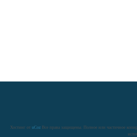
Хостинг от
uCoz
Все права защищены. Полное или частичное копиро
исто