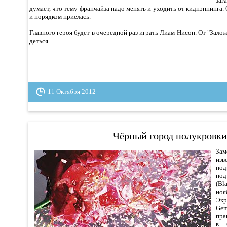
за
думает, что тему франчайза надо менять и уходить от киднэппинга.
и порядком приелась.
Главного героя будет в очередной раз играть Лиам Нисон. От "Зало
деться.
11 Октября 2012
Чёрный город полукровки
За
изв
под
под
(Bl
но
Экр
Gem
пра
в 