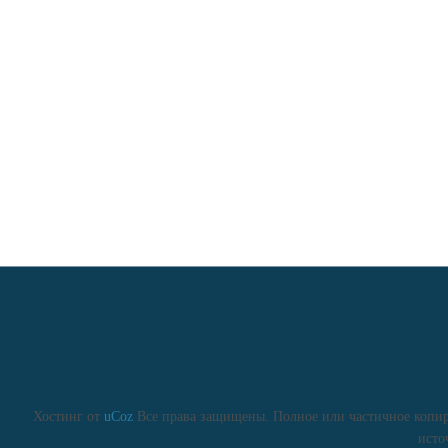
Хостинг от
uCoz
Все права защищены. Полное или частичное копиро
исто