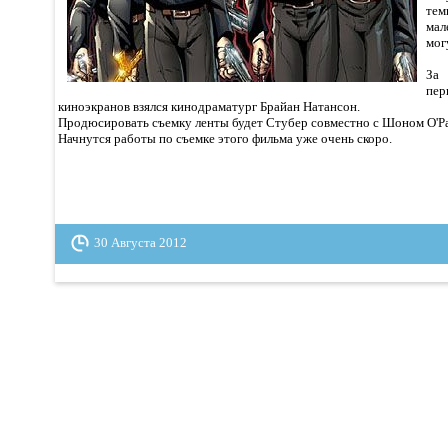
тем
мал
мог
За
пер
киноэкранов взялся кинодраматург Брайан Натансон.
Продюсировать съемку ленты будет Стубер совместно с Шоном О'Р
Начнутся работы по съемке этого фильма уже очень скоро.
30 Августа 2012