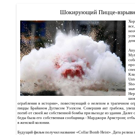
Шокирующий Пицце-взрыв
Хор
вс
не
усп
ден
An
My
со
про
сп
Кл
Unt
Sho
зн
Нер
шо
ограбления в истории», повествующий о нелепом и трагичном ог
пиццы Брайаном Дугласом Уэллсом. Совершив акт грабежа, увеш
погиб от своей же собственной бомбы при выходе из здания. Далее 
беды была его собственная сообщница - Марджори Армстронг, отб
в женской колонии.
Будущий фильм получил название «Collar Bomb Heist». Дата релиза п