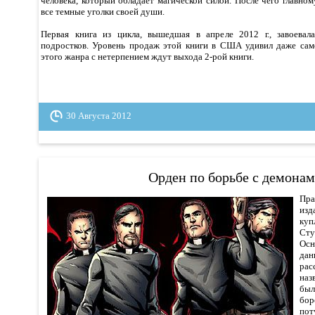
человека, который обладает магической силой. После чего главно
все темные уголки своей души.
Первая книга из цикла, вышедшая в апреле 2012 г., завоевала
подростков. Уровень продаж этой книги в США удивил даже сам
этого жанра с нетерпением ждут выхода 2-рой книги.
30 Августа 2012
Орден по борьбе с демона
Пра
изд
ку
Ст
Ос
да
рас
наз
был
бор
по