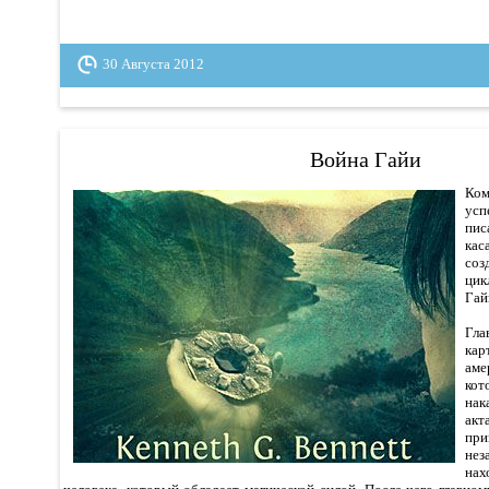
30 Августа 2012
Война Гайи
Ком
ус
пис
кас
соз
ци
Гай
Гл
ка
аме
кот
нак
акт
пр
не
на