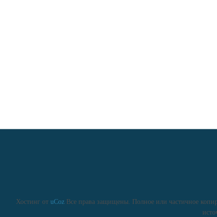
Хостинг от
uCoz
Все права защищены. Полное или частичное копиро
исто