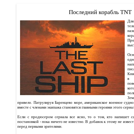
Последний корабль TNT
Для
те
на
кор
Пр
выс
Осн
од
на
пис
Кни
в 
пов
кот
по
Зем
привело. Патрулируя Баренцево море, американское военное судн
вместе с членами экипажа становятся главными героями этого сериал
Если с продюсером сериала все ясно, то о том, кто напишет с
постановкой - пока ничего не известно. В добавок к этому не извест
перед первыми зрителями.