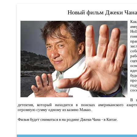
Новый фильм Джеки Чан
Ка
ам
Hol
гон
пр
за
соб
раб
сце
ос
иде
бу
про
го
сос
В ц
детектив, который находится в поисках американского азарт
огромную сумму одному из казино Макао.
Фильм будет сниматься в на родине Джеки Чана - в Китае.