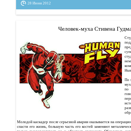
28 Июня 2012
Человек-муха Стивена Гудм
Сту
под
пр
суп
сту
нем
ком
Hum
По 
мух
по
го
пе
ис
ра
обр
Молодой каскадер после серьезной аварии оказывается на операцион
спасти его жизнь, большую часть его костей заменяют металличес