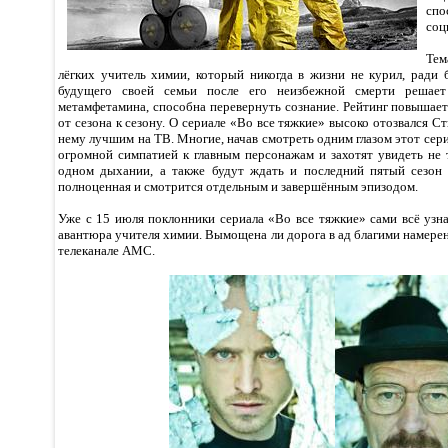
спо
соц
Тем
лёгких учитель химии, который никогда в жизни не курил, ради 
будущего своей семьи после его неизбежной смерти решает 
метамфетамина, способна перевернуть сознание. Рейтинг повышаетс
от сезона к сезону. О сериале «Во все тяжкие» высоко отозвался Ст
нему лучшим на ТВ. Многие, начав смотреть одним глазом этот сер
огромной симпатией к главным персонажам и захотят увидеть не 
одном дыхании, а также будут ждать и последний пятый сезон 
полноценная и смотрится отдельным и завершённым эпизодом.
Уже с 15 июля поклонники сериала «Во все тяжкие» сами всё узна
авантюра учителя химии. Вымощена ли дорога в ад благими намере
телеканале AMC.