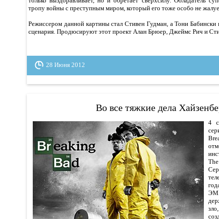
только выздоравливает, но и обретает сверхсилу. Обладатель су
тропу войны с преступным миром, который его тоже особо не жалуе
Режиссером данной картины стал Стивен Гудман, а Тони Бабински 
сценария. Продюсируют этот проект Алан Брюер, Джеймс Рич и Сти
28 Июня 2012
Во все тяжкие дела Хайзенбе
4 с
сер
Bre
от
инс
The 
Сер
тел
год
ЭММ
дер
зл
со