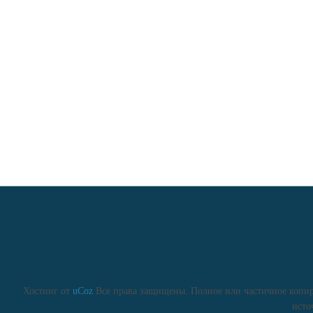
Хостинг от
uCoz
Все права защищены. Полное или частичное копиро
исто