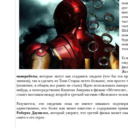
по
до
вы
отн
час
съ
Шей
нов
буд
но
тех
Ес
све
фи
Же
нанороботы
, которые могут как создавать злодеев (что бы эта 
значила), так и сделать из Тони Старка нечто большее, чем просто
(понятнее, в общем, все равно не стало). Идею использовать нанор
нибудь, а непосредственно Капитан Америка в фильме «Мстители»,
станет мостиком между второй и третьей частями «Железного челов
Разумеется, эти сведения пока не имеют никакого подтве
единственное, что более или менее известно о содержании трикв
Роберта Дауни-мл.
, который уверяет, что третий фильм может ока
снято о его герое.