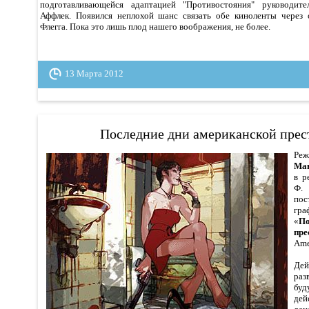
подготавливающейся адаптацией "Противостояния" руководите
Аффлек. Появился неплохой шанс связать обе киноленты через
Флегга. Пока это лишь плод нашего воображения, не более.
13 Марта 2012
Последние дни американской прес
Ре
Ма
в р
Ф. 
по
гр
«
По
пре
Ame
Де
раз
буд
дей