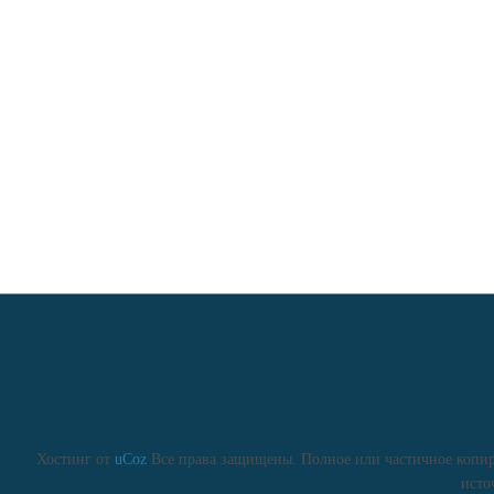
Хостинг от
uCoz
Все права защищены. Полное или частичное копиро
исто