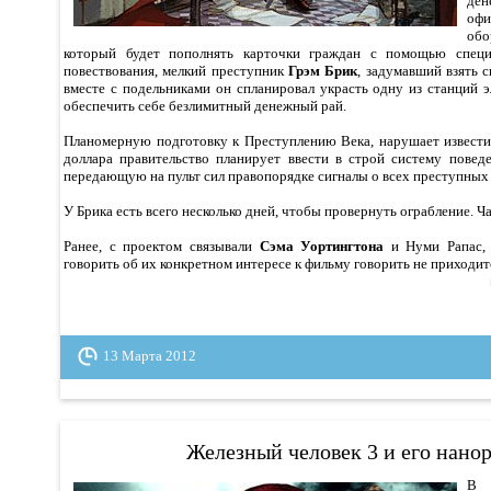
де
офи
обо
который будет пополнять карточки граждан с помощью специ
повествования, мелкий преступник
Грэм Брик
, задумавший взять 
вместе с подельниками он спланировал украсть одну из станций 
обеспечить себе безлимитный денежный рай.
Планомерную подготовку к Преступлению Века, нарушает извести
доллара правительство планирует ввести в строй систему поведе
передающую на пульт сил правопорядке сигналы о всех преступных
У Брика есть всего несколько дней, чтобы провернуть ограбление. 
Ранее, с проектом связывали
Сэма Уортингтона
и Нуми Рапас, 
говорить об их конкретном интересе к фильму говорить не приходит
13 Марта 2012
Железный человек 3 и его нано
В 