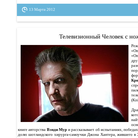
13 Марта 2012
Телевизионный Человек с н
Р
«О
«Оп
др
раз
пор
фор
Кро
спр
пи
тел
(Kn
Др
кот
на
осн
книге авторства
Вэнди Мур
и рассказывает об испытаниях, победа
долю шотландского хирурга-самоучки Джона Хантера, жившего в X