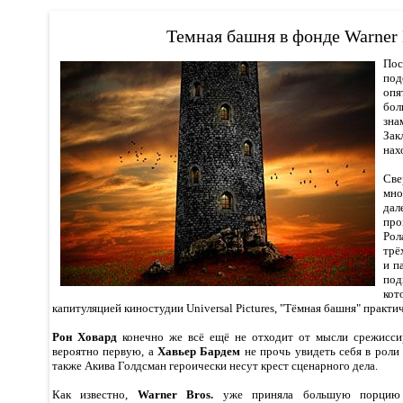
Темная башня в фонде Warner 
Пос
по
оп
бо
зна
За
нах
Св
мн
дал
про
Рол
трё
и п
по
ко
капитуляцией киностудии Universal Pictures, "Тёмная башня" практи
Рон Ховард
конечно же всё ещё не отходит от мысли срежиссир
вероятно первую, а
Хавьер Бардeм
не прочь увидеть себя в роли
также Акива Голдсман героически несут крест сценарного дела.
Как известно,
Warner Bros.
уже приняла большую порцию 