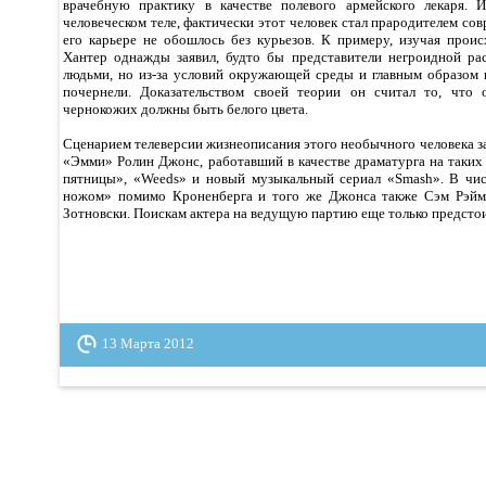
врачебную практику в качестве полевого армейского лекаря. И
человеческом теле, фактически этот человек стал прародителем сов
его карьере не обошлось без курьезов. К примеру, изучая проис
Хантер однажды заявил, будто бы представители негроидной ра
людьми, но из-за условий окружающей среды и главным образом 
почернели. Доказательством своей теории он считал то, что
чернокожих должны быть белого цвета.
Сценарием телеверсии жизнеописания этого необычного человека 
«Эмми» Ролин Джонс, работавший в качестве драматурга на таких
пятницы», «Weeds» и новый музыкальный сериал «Smash». В чис
ножом» помимо Кроненберга и того же Джонса также Сэм Рэйм
Зотновски. Поискам актера на ведущую партию еще только предстои
13 Марта 2012