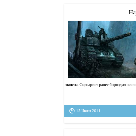
На
экшена. Сценарист ранее бороздил неспок
15 Июня 2011