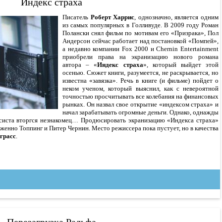
Индекс страха
Писатель
Роберт Харрис
, однозначно, является одним
из самых популярных в Голливуде. В 2009 году Роман
Полански снял фильм по мотивам его «Призрака», Пол
Андерсон сейчас работает над постановкой «Помпей»,
а недавно компании Fox 2000 и Chernin Entertainment
приобрели права на экранизацию нового романа
автора – «
Индекс страха
», который выйдет этой
осенью. Сюжет книги, разумеется, не раскрывается, но
известна «завязка». Речь в книге (и фильме) пойдет о
неком ученом, который выяснил, как с невероятной
точностью просчитывать все колебания на финансовых
рынках. Он назвал свое открытие «индексом страха» и
начал зарабатывать огромные деньги. Однако, однажды
нсиста вторгся незнакомец… Продюсировать экранизацию «Индекса страха»
Дженно Топпинг и Питер Чернин. Место режиссера пока пустует, но в качества
грасс
.