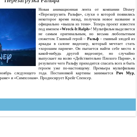
Перезагрузка Ральфа
Новая анимационная лента от компании Disney
«Перезагрузить Ральфа», слухи о которой появились
некоторое время назад, получила новое название и
официально «вышла из тени». Теперь проект известен
под именем «
Wreck-It Ralph
»! Мультфильм выделяется
не самым оригинальным, но весьма любопытным
сюжетом. Главный герой –
Ральф
– главный злодей из
аркады в салоне видеоигр, который мечтает стать
«хорошим парнем». Он пытается найти себе место в
какой-нибудь другой видеоигре, но случайно
выпускает на волю «Действительно Плохого Парня», в
результате чего Ральфу приходится спасать всех и быть
героем уже по-настоящему. Премьера мультфильма
 ноябрь следующего года. Постановкой картины занимается
Рич Мур
,
ураме» и «Симпсонам». Продюсирует Крейг Спенсер.