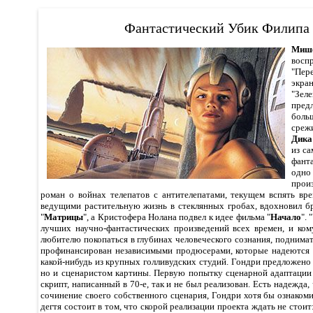
Фантастический Убик Филипа
Миш
вос
"Пер
экра
"Зел
пред
бо
среж
Дика
из с
фант
одн
прои
роман о войнах телепатов с антителепатами, текущем вспять вре
ведущими растительную жизнь в стеклянных гробах, вдохновил бр
"
Матрицы
", а Кристофера Нолана подвел к идее фильма "
Начало
". 
лучших научно-фантастических произведений всех времен, и ком
любителю покопаться в глубинах человеческого сознания, поднимат
профинансирован независимыми продюсерами, которые надеются 
какой-нибудь из крупных голливудских студий. Гондри предложено 
но и сценаристом картины. Первую попытку сценарной адаптации 
скрипт, написанный в 70-е, так и не был реализован. Есть надежда, 
сочинение своего собственного сценария, Гондри хотя бы ознакоми
дегтя состоит в том, что скорой реализации проекта ждать не стоит