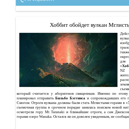
Хоббит обойдет вулкан Мглист
Дейс
вул
изоб
трил
так
окре
для
«
Хоб
NZ 
жит
рас
земл
съем
который считается у аборигенов священным. Именно по это
планировал отправить
Бильбо Бэггинса
и сопровождавших его г
Смогом. Отроги вулкана должны были стать Мглистыми горами в «
съемочная группа в срочном порядке занялась поиском новой нат
осмотрели гору Mt Taranaki и ближайшие отроги, а сам Джексо
горами озеро Wanaka. Остался ли он доволен увиденным, не сообщае