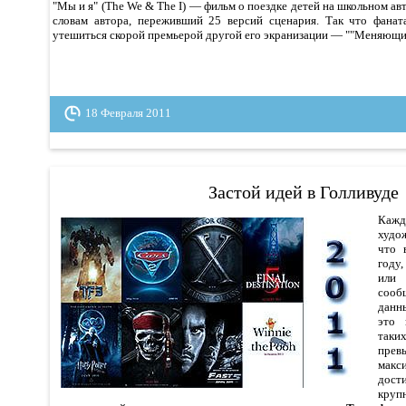
"Мы и я" (The We & The I) — фильм о поездке детей на школьном авт
словам автора, переживший 25 версий сценария. Так что фанат
утешиться скорой премьерой другой его экранизации — ""Меняющие
18 Февраля 2011
Застой идей в Голливуде
Кажд
худо
что 
году
или
сооб
данн
это 
таки
пре
макс
дост
круп