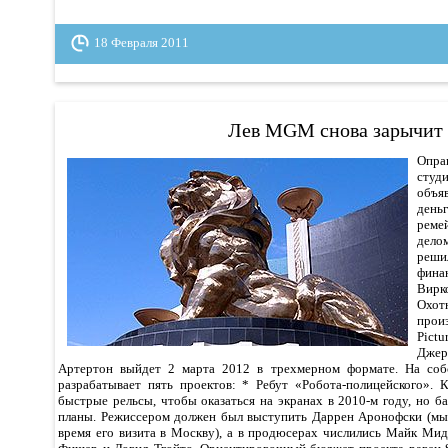
18 Февраля 2011
Лев MGM снова зарычит
Опра
студ
объяв
ден
реме
дело
реш
фина
Вирк
Охо
прои
Pict
Дже
Артертон выйдет 2 марта 2012 в трехмерном формате. На с
разрабатывает пять проектов: * Ребут «Робота-полицейского». 
быстрые рельсы, чтобы оказаться на экранах в 2010-м году, но б
планы. Режиссером должен был выступить Даррен Аронофски (мы
время его визита в Москву), а в продюсерах числились Майк Мид