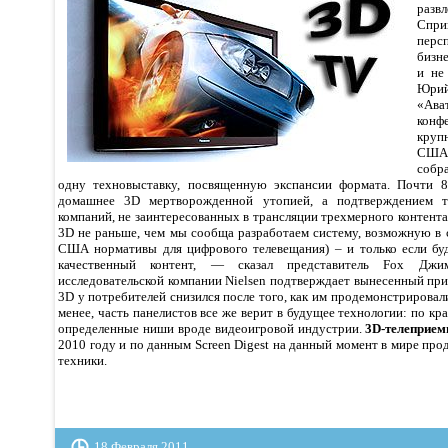
развл
Спр
перс
бизн
и не
Юри
«Ав
кон
круп
США 
собр
одну техновыставку, посвященную экспансии формата. Почти 
домашнее 3D мертворожденной утопией, а подтверждением т
компаний, не заинтересованных в трансляции трехмерного контент
3D не раньше, чем мы сообща разработаем систему, возможную в 
США нормативы для цифрового телевещания) – и только если бу
качественный контент, — сказал представитель Fox Джи
исследовательской компании Nielsen подтверждает вынесенный пр
3D у потребителей снизился после того, как им продемонстрирова
менее, часть панелистов все же верит в будущее технологии: по кр
определенные ниши вроде видеоигровой индустрии.
3D-телеприем
2010 году и по данным Screen Digest на данный момент в мире прод
техники.
18 Февраля 2011