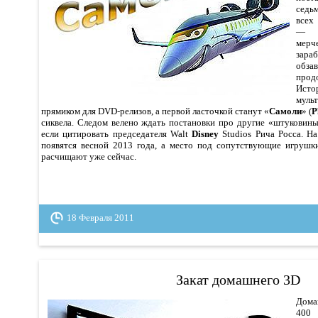
седь
всех
— 
мер
зара
обз
прод
Исто
муль
прямиком для DVD-релизов, а первой ласточкой станут «
Самоли
» (
P
сиквела. Следом велено ждать постановки про другие «штуковины
если цитировать председателя Walt
Disney
Studios Рича Росса. Н
появятся весной 2013 года, а место под сопутствующие игрушк
расчищают уже сейчас.
18 Февраля 2011
Закат домашнего 3D
Дом
400