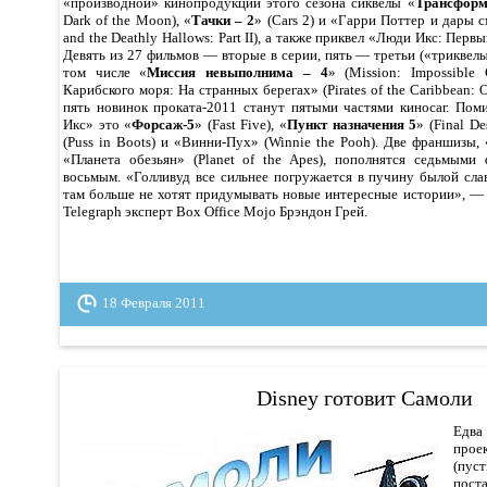
«производной» кинопродукции этого сезона сиквелы «
Трансформ
Dark of the Moon), «
Тачки – 2
» (Cars 2) и «Гарри Поттер и дары см
and the Deathly Hallows: Part II), а также приквел «Люди Икс: Первый
Девять из 27 фильмов — вторые в серии, пять — третьи («триквелы
том числе «
Миссия невыполнима – 4
» (Mission: Impossible
Карибского моря: На странных берегах» (Pirates of the Caribbean: O
пять новинок проката-2011 станут пятыми частями киносаг. По
Икс» это «
Форсаж-5
» (Fast Five), «
Пункт назначения 5
» (Final De
(Puss in Boots) и «Винни-Пух» (Winnie the Pooh). Две франшизы
«Планета обезьян» (Planet of the Apes), пополнятся седьмыми
восьмым. «Голливуд все сильнее погружается в пучину былой сл
там больше не хотят придумывать новые интересные истории», — 
Telegraph эксперт Box Office Mojo Брэндон Грей.
18 Февраля 2011
Disney готовит Самоли
Едва
прое
(пус
пост