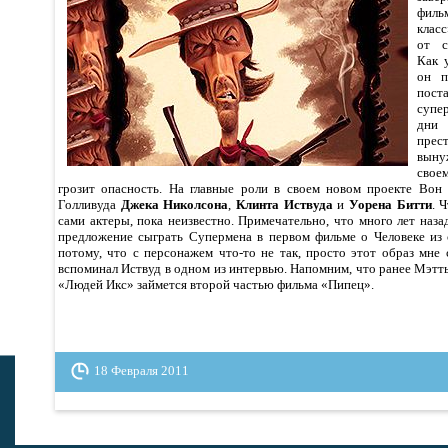
фил
клас
от с
Как 
он п
пост
супе
дни
пре
выну
своем
грозит опасность. На главные роли в своем новом проекте Вон 
Голливуда
Джека Николсона
,
Клинта Иствуда
и
Уорена Битти
. 
сами актеры, пока неизвестно. Примечательно, что много лет наз
предложение сыграть Супермена в первом фильме о Человеке из с
потому, что с персонажем что-то не так, просто этот образ мне
вспоминал Иствуд в одном из интервью. Напомним, что ранее Мэтт
«Людей Икс» займется второй частью фильма «Пипец».
18 Февраля 2011