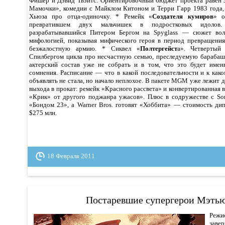
Фишер и Дэвид Твэйтс. Ориентировочный бюджет проекта равен 
Мамочки», комедии с Майклом Китоном и Терри Гарр 1983 года,
Хьюза про отца-одиночку. * Ремейк «
Создателя кумиров
» о
превратившем двух мальчишек в подростковых идоло
разрабатывавшийся Питером Бергом на Spyglass — сюжет воль
мифологией, показывая мифического героя в период превращени
безжалостную армию. * Сиквел «
Полтергейст
а». Четвертый
Спилбергом цикла про несчастную семью, преследуемую барабаш
актерский состав уже не собрать и в том, что это будет имен
сомнения. Расписание — что в какой последовательности и к как
объявлять не стала, но начало неплохое. В пакете MGM уже лежит 
выхода в прокат: ремейк «Красного рассвета» и конвертированная в
«Крик» от другого поджанра ужасов». Плюс в содружестве с So
«Бондом 23», а Warner Bros. готовят «Хоббита» — стоимость дип
$275 млн.
18 Февраля 2011
Постаревшие супергерои Мэть
Ре
зав