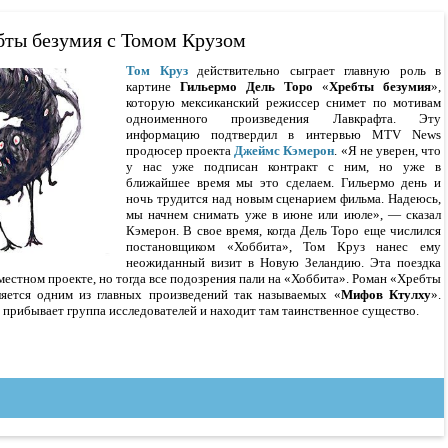
бты безумия с Томом Крузом
Том Круз
действительно сыграет главную роль в
картине
Гильермо Дель Торо
«
Хребты безумия
»,
которую мексиканский режиссер снимет по мотивам
одноименного произведения Лавкрафта. Эту
информацию подтвердил в интервью MTV News
продюсер проекта
Джеймс Кэмерон
. «Я не уверен, что
у нас уже подписан контракт с ним, но уже в
ближайшее время мы это сделаем. Гильермо день и
ночь трудится над новым сценарием фильма. Надеюсь,
мы начнем снимать уже в июне или июле», — сказал
Кэмерон. В свое время, когда Дель Торо еще числился
постановщиком «Хоббита», Том Круз нанес ему
неожиданный визит в Новую Зеландию. Эта поездка
естном проекте, но тогда все подозрения пали на «Хоббита». Роман «Хребты
ляется одним из главных произведений так называемых «
Мифов Ктулху
».
 прибывает группа исследователей и находит там таинственное существо.