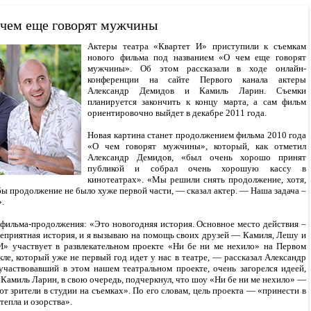
 чем еще говорят мужчины
Актеры театра «Квартет И» приступили к съемкам
нового фильма под названием «О чем еще говорят
мужчины». Об этом рассказали в ходе онлайн-
конференции на сайте Первого канала актеры
Александр Демидов и Камиль Ларин. Съемки
планируется закончить к концу марта, а сам фильм
ориентировочно выйдет в декабре 2011 года.
Новая картина станет продолжением фильма 2010 года
«О чем говорят мужчины», который, как отметил
Александр Демидов, «был очень хорошо принят
публикой и собрал очень хорошую кассу в
кинотеатрах». «Мы решили снять продолжение, хотя,
бы продолжение не было хуже первой части, — сказал актер. — Наша задача –
».
 фильма-продолжения: «Это новогодняя история. Основное место действия –
 неприятная история, и я вызываю на помощь своих друзей — Камиля, Лешу и
И» участвует в развлекательном проекте «Ни бе ни ме нехило» на Первом
кле, который уже не первый год идет у нас в театре, — рассказал Александр
участвовавший в этом нашем театральном проекте, очень загорелся идеей,
 Камиль Ларин, в свою очередь, подчеркнул, что шоу «Ни бе ни ме нехило» —
т зрители в студии на съемках». По его словам, цель проекта — «принести в
тепла и озорства».