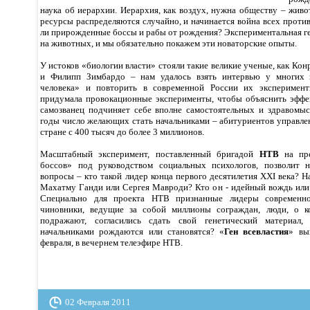
наука об иерархии. Иерархия, как воздух, нужна обществу – живо
ресурсы распределяются случайно, и начинается война всех проти
ли прирожденные боссы и рабы от рождения? Экспериментальная ге
на животных, и мы обязательно покажем эти новаторские опыты.
У истоков «биологии власти» стояли такие великие ученые, как Ко
и Филипп Зимбардо – нам удалось взять интервью у многих и
человека» и повторить в современной России их эксперимент
придумала провокационные эксперименты, чтобы объяснить эффек
самозванец подчиняет себе вполне самостоятельных и здравомы
годы число желающих стать начальниками – абитуриентов управле
стране с 400 тысяч до более 3 миллионов.
Масштабный эксперимент, поставленный бригадой
НТВ
на пре
боссов» под руководством социальных психологов, позволит 
вопросы – кто такой лидер конца первого десятилетия XXI века? Н
Махатму Ганди или Сергея Мавроди? Кто он - идейный вождь ил
Специально для проекта НТВ признанные лидеры современно
чиновники, ведущие за собой миллионы сограждан, люди, о к
подражают, согласились сдать свой генетический материал,
начальниками рождаются или становятся? «
Ген всевластия
» вы
февраля, в вечернем телеэфире НТВ.
02 Февраля 2011