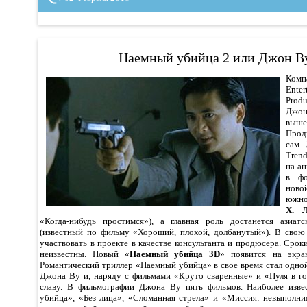
Наемный убийца 2 или Джон Ву
Ком
Ente
Prod
Джо
выше
Прод
сам 
Tren
на ан
в фо
ново
южно
Х. 
«Когда-нибудь простимся»), а главная роль достанется азиат
(известный по фильму «Хороший, плохой, долбанутый»). В свою
участвовать в проекте в качестве консультанта и продюсера. Срок
неизвестны. Новый «
Наемный убийца 3D
» появится на экра
Романтический триллер «Наемный убийца» в свое время стал одно
Джона Ву и, наряду с фильмами «Круто сваренные» и «Пуля в г
славу. В фильмографии Джона Ву пять фильмов. Наиболее изв
убийца», «Без лица», «Сломанная стрела» и «Миссия: невыполни