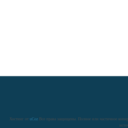
Хостинг от
uCoz
Все права защищены. Полное или частичное копиро
исто