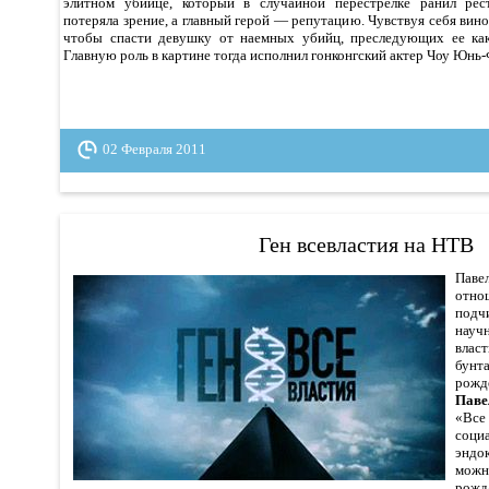
элитном убийце, который в случайной перестрелке ранил рес
потеряла зрение, а главный герой — репутацию. Чувствуя себя вино
чтобы спасти девушку от наемных убийц, преследующих ее как 
Главную роль в картине тогда исполнил гонконгский актер Чоу Юнь-
02 Февраля 2011
Ген всевластия на НТВ
Паве
отн
под
науч
влас
бунт
рожд
Паве
«Все 
социа
эндо
мож
рожд