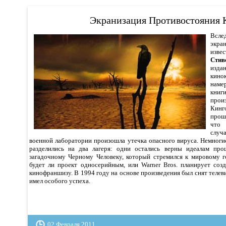
Экранизация Противостояния 
Всл
экра
изв
Стив
изда
кин
наме
кни
про
Кин
прош
что 
случ
военной лаборатории произошла утечка опасного вируса. Немног
разделились на два лагеря: одни остались верны идеалам про
загадочному Черному Человеку, который стремился к мировому го
будет ли проект односерийным, или Warner Bros. планирует соз
кинофраншизу. В 1994 году на основе произведения был снят телев
имел особого успеха.
02 Февраля 2011