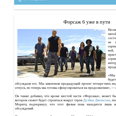
Форсаж 6 уже в пути
Несм
пято
состо
не п
оцен
ней
прис
сери
инт
прод
«Мы 
буде
обсуждали его. Мы закончили предыдущий проект четыре-пять нед
отпуск, но теперь мы готовы сфокусироваться на продолжении», — 
Он также добавил, что кроме шестой части «Форсажа», может бы
котором сюжет будет строиться вокруг героя
Дуэйна Джонсона
, п
Моритц подчеркнул, что этот фильм пока находится лишь н
обсуждений.