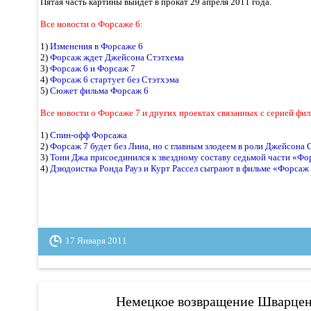
Пятая часть картины выйдет в прокат 29 апреля 2011 года.
Все новости о Форсаже 6:
1)
Изменения в Форсаже 6
2)
Форсаж ждет Джейсона Стэтхема
3)
Форсаж 6 и Форсаж 7
4)
Форсаж 6 стартует без Стэтхэма
5)
Сюжет фильма Форсаж 6
Все новости о Форсаже 7 и других проектах связанных с серией фил
1)
Спин-офф Форсажа
2)
Форсаж 7 будет без Лина, но с главным злодеем в роли Джейсона 
3)
Тони Джа присоединился к звездному составу седьмой части «Ф
4)
Дзюдоистка Ронда Рауз и Курт Рассел сыграют в фильме «Форсаж
17 Января 2011
Немецкое возвращение Шварцен