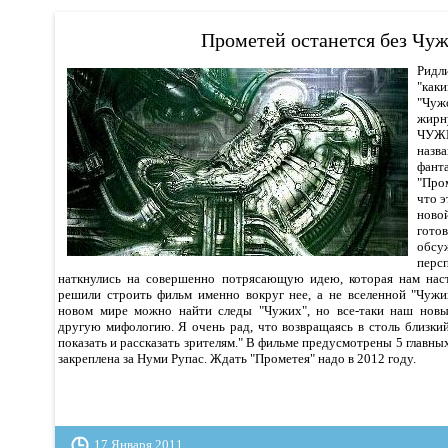
Прометей останется без Чу
Ридл
"как
"Чуж
жирн
ЧУЖИ
наз
фан
"Про
что э
ново
гот
обс
пер
наткнулись на совершенно потрясающую идею, которая нам наст
решили строить фильм именно вокруг нее, а не вселенной "Чужи
новом мире можно найти следы "Чужих", но все-таки наш нов
другую мифологию. Я очень рад, что возвращаясь в столь близкий
показать и рассказать зрителям." В фильме предусмотрены 5 главны
закреплена за Нуми Рупас. Ждать "Прометея" надо в 2012 году.
17 Января 2011