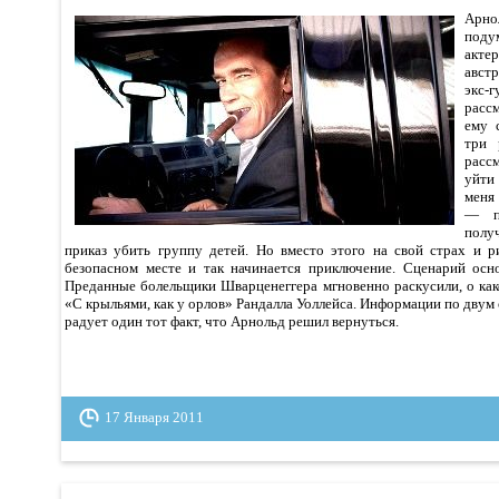
Арн
под
акт
авст
экс-
расс
ему 
три 
расс
уйти
меня
— по
пол
приказ убить группу детей. Но вместо этого на свой страх и 
безопасном месте и так начинается приключение. Сценарий осн
Преданные болельщики Шварценеггера мгновенно раскусили, о как
«С крыльями, как у орлов» Рандалла Уоллейса. Информации по двум 
радует один тот факт, что Арнольд решил вернуться.
17 Января 2011