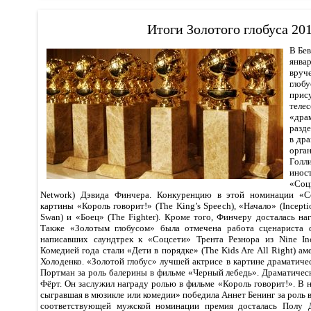
Итоги Золотого глобуса 20
В Бев
янва
вруч
глоб
прис
тел
«дра
разд
в др
орг
Гол
ино
«Со
Network) Дэвида Финчера. Конкуренцию в этой номинации «Со
картины «Король говорит!» (The King’s Speech), «Начало» (Incepti
Swan) и «Боец» (The Fighter). Кроме того, Финчеру досталась н
Также «Золотым глобусом» была отмечена работа сценариста 
написавших саундтрек к «Соцсети» Трента Резнора из Nine Inc
Комедией года стали «Дети в порядке» (The Kids Are All Right) а
Холоденко. «Золотой глобус» лучшей актрисе в картине драматиче
Портман за роль балерины в фильме «Черный лебедь». Драматичес
Фёрт. Он заслужил награду ролью в фильме «Король говорит!». В
сыгравшая в мюзикле или комедии» победила Аннет Бенинг за роль в
соответствующей мужской номинации премия досталась Полу Д