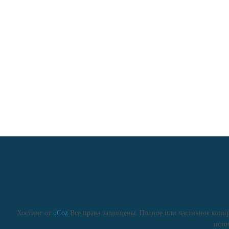
Хостинг от
uCoz
Все права защищены. Полное или частичное копиро
исто