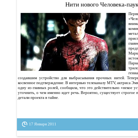
Нити нового Человека-пау
Пер
«Че
вни
коми
мета
прис
глав
пред
Марк
ист
Парк
три
ген
создавшим устройство для выбрасывания прочных нитей. Тепер
косвенное подтверждение. В интервью телеканалу MTV, актриса Эм
одну из главных ролей, сообщила, что это действительно «некое ус
уточнить, о чем именно идет речь. Вероятно, существует строгое 
детали проекта в тайне.
17 Января 2011