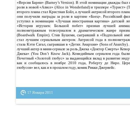
«Версия Барни» (Barney’s Version). В этой номинации дважды был
роли в новой «Алисе» (Alice in Wonderland) и триллере «Турист» (
второго плана стал Кристиан Бэйл, а лучшей актрисой второго план
они получили награды за роли в картине «Боец». Российский фи
уступил в номинации «Лучшая иностранная картина» датской ле
«История игрушек: Большой побег» признан лучшей анима
полнометражным телесериалом в драматическом жанре призн
(Boardwalk Empire). Стив Бушеми, сыгравший в «Подпольной им
стал лучшим сериальным актером. Актрисой года в полнометраж
стала Кэти Сагал, сыгравшая в «Детях Aнархии» (Sons of Anarchy).
лучший актер в мини-сериале за роль Джека «Доктор Смерть» Кеворк
Джека» (You Don’t Know Jack). Комедийным сериалом года были
Почетный «Золотой глобус» за выдающийся вклад в развитие инду
как и сообщалось в ноябре 2010 года, Роберту де Ниро. Цер
глобусов» вел, как и в прошлом году, комик Рикки Джервейс.
17 Января 2011