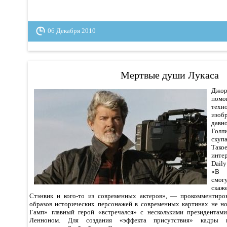
06 Декабря 2010
Мертвые души Лукаса
Джо
пом
тех
изоб
давн
Голли
скупа
Так
инте
Dail
«В 
смог
скаж
Стэнвик и кого-то из современных актеров», — прокомментиров
образов исторических персонажей в современных картинах не но
Гамп» главный герой «встречался» с несколькими президента
Ленноном. Для создания «эффекта присутствия» кадры к