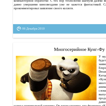
компьютерной обработке. С тех пор технологии шагнули далеко в
давно умершими кинозвездами уже не кажется фантастикой. 
прокомментировал заявление своего коллеги.
06 Декабря 2010
Многосерийное Кунг-Фу
У му
буде
зая
Emp
Drea
Катц
«Кун
мног
ани
слов
вып
про
давн
успеха оригинальной картины. Он также уточнил, что франшиза «К