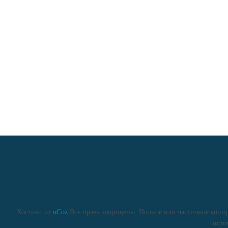
Хостинг от
uCoz
Все права защищены. Полное или частичное копиро
исто