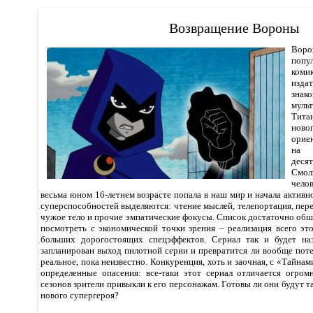
Возвращение Вороны
Воро
поп
ком
изда
зн
мул
Тита
ново
орие
на 
деся
Смол
чело
весьма юном 16-летнем возрасте попала в наш мир и начала активно
суперспособностей выделяются: чтение мыслей, телепортация, пер
чужое тело и прочие эмпатические фокусы. Список достаточно обши
посмотреть с экономической точки зрения – реализация всего эт
больших дорогостоящих спецэффектов. Сериал так и будет на
запланирован выход пилотной серии и превратится ли вообще пот
реальное, пока неизвестно. Конкуренция, хоть и заочная, с «Тайна
определенные опасения: все-таки этот сериал отличается огро
сезонов зрители привыкли к его персонажам. Готовы ли они будут 
нового супергероя?