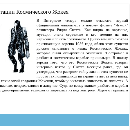
тации Космического Жокея
В Интернете теперь можно отыскать первый
официальный концепт-арт к новому фильму "Чужой"
режиссера Ридли Скотта. Как видно на картинке,
мутации очень серьезные и кто именно на них
нарисован понять сложновато. Однако тем, кто смотрел
оригинальную версию 1986 года, облик этих существ
должен напомнить о неких Космических Жокеях,
которые были обнаружены экипажем "Ностромо" в
разбитом космическом корабле пришельцев. В пользу
версии того, что это Космические Жокеи, говорит
интервью взятое у Скотта месяцем ранее, где он
утверждал, что раскроет тайну жизни этих существ не
просто так появившихся на экране четверть века назад.
з технологий созданная Жокеями, чтобы уничтожать живность на планетах. А
опасные, неприхотливые и живучие. Судя по всему экипаж разбитого корабля
рудноуправляемая технология вырвалась из под контроля. Ждем от приквела