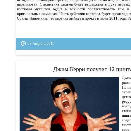
парализован. Стилистика фильма будет выдержана в духе первых
костюмы мутантов будут в точности соответствовать тем, в
оригинальных комиксах. Часть действия картины будет происходи
Союза. Напомним, что картина выйдет в прокат в июне 2011 года. 
23 Августа 2010
Джим Керри получит 12 пинг
Джим
роль
Поп
экр
детс
ресу
вокр
ста
пинг
содер
мист
свое