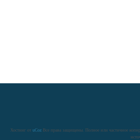
Хостинг от
uCoz
Все права защищены. Полное или частичное копиро
исто