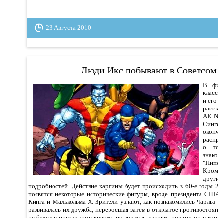
23 Августа 2010
Люди Икс побывают в Советсом
В фи
класс
и его
расс
AICN
Син
око
расп
о т
знак
"Пип
Кром
др
подробностей. Действие картины будет происходить в 60-е годы 2
появятся некоторые исторические фигуры, вроде президента СШ
Кинга и Малькольма Х. Зрители узнают, как познакомились Чарльз
развивалась их дружба, переросшая затем в открытое противостоян
не будет в инвалидном кресле, но зрители узнают, почему он в кон