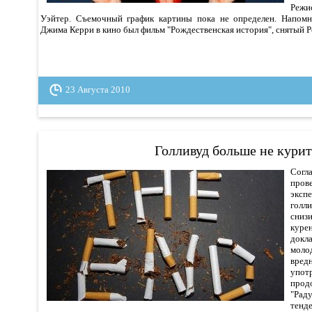
Режи
Уэйтер. Съемочный график картины пока не определен. Напомн
Джима Керри в кино был фильм "Рождественская история", снятый 
23 Августа 2010
Голливуд больше не курит
Сог
про
эксп
голл
сниз
куре
докл
моло
вре
упот
прод
"Рад
тенд