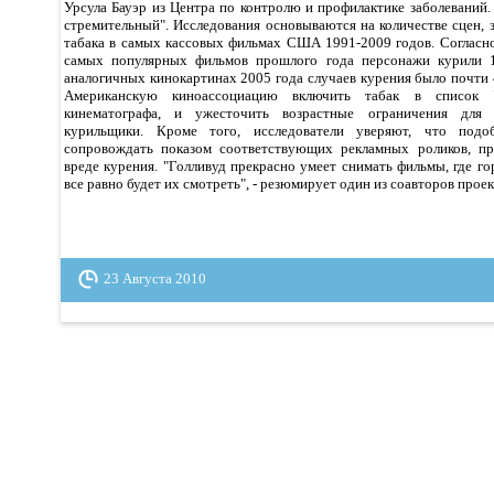
Урсула Бауэр из Центра по контролю и профилактике заболеваний.
стремительный". Исследования основываются на количестве сцен,
табака в самых кассовых фильмах США 1991-2009 годов. Согласно
самых популярных фильмов прошлого года персонажи курили 1
аналогичных кинокартинах 2005 года случаев курения было почти
Американскую киноассоциацию включить табак в список "
кинематографа, и ужесточить возрастные ограничения для
курильщики. Кроме того, исследователи уверяют, что под
сопровождать показом соответствующих рекламных роликов, п
вреде курения. "Голливуд прекрасно умеет снимать фильмы, где го
все равно будет их смотреть", - резюмирует один из соавторов проек
23 Августа 2010