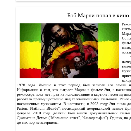
Боб Марли попал в кино
Режи
снят
Марл
Cont
фил
выхо
живым
- з
наме
вним
музы
прие
конц
1978 года. Именно в этот период был записан его самый из
Информации о том, кто сыграет Марли в фильме Эш, в настояще
режиссера пока нет прав на использование в картине песен музы
работала преимущественно над телевизионными фильмами. Ранее 
посвященные музыкантам. В частности, в 2003 году Эш сняла д
Parton: Platinum Blonde", посвященный американской певице До
феврале 2010 года должен был выйти документальный филь
Джонатана Демме ("Молчание ягнят", "Филадельфия"). Однако, по
до сих пор не завершена.