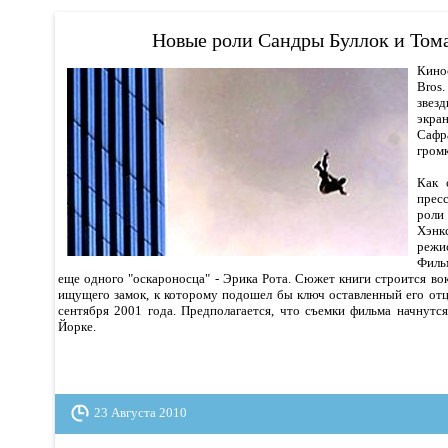
Новые роли Сандры Буллок и Том
Кино
Bros
звез
экра
Сафр
громк
Как 
прес
роли
Хэн
реж
Филь
еще одного "оскароносца" - Эрика Рота. Сюжет книги строится вок
ищущего замок, к которому подошел бы ключ оставленный его отц
сентября 2001 года. Предполагается, что съемки фильма начнутс
Йорке.
23 Августа 2010