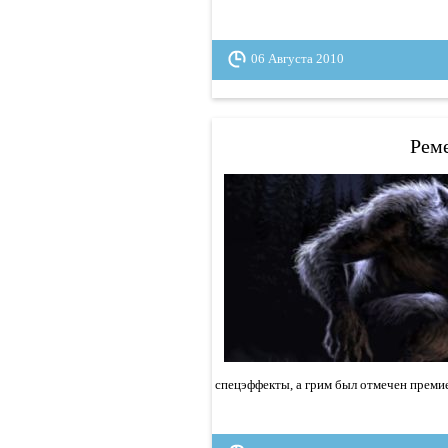
06 Августа 2010
Рем
спецэффекты, а грим был отмечен премие