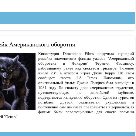
ейк Американского оборотня
Киностудия Dimension Films поручила сценарий
ремейка знаменитого фильма ужасов "Американский
оборотень в Лондоне" Фернели Филлипсу,
работавшему ранее над сюжетом триллера "Роковое
число 23", в котором играл Джим Керри. Об этом
сообщает газета LA Times. Напомним, что
оригинальный фильм Джона Лэндиса был выпущен в
1981 году. По сюжету двое американских студентов,
путешествующих по английской глубинке,
подвергаются нападению оборотня. Один из туристов
погибает, другой оказывается укушенным и
постепенно сам начинает превращаться в вервольфа. В
фильме были революционные для своего времени
й "Оскар".