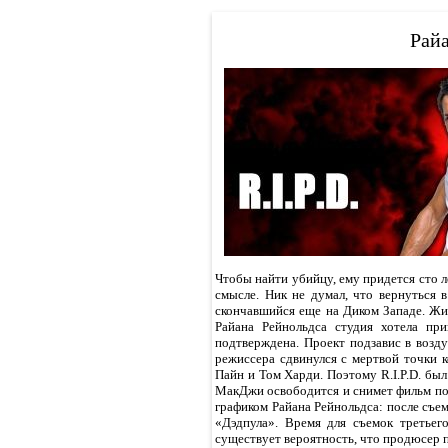
Райа
Чтобы найти убийцу, ему придется сто ле
смысле. Ник не думал, что вернуться 
скончавшийся еще на Диком Западе. Жи
Райана Рейнольдса студия хотела при
подтверждена. Проект подзавис в возд
режиссера сдвинулся с мертвой точки 
Пайн и Том Харди. Поэтому R.I.P.D. б
МакДжи освободится и снимет фильм по 
графиком Райана Рейнольдса: после съем
«Дэдпула». Время для съемок третьег
существует вероятность, что продюсер п