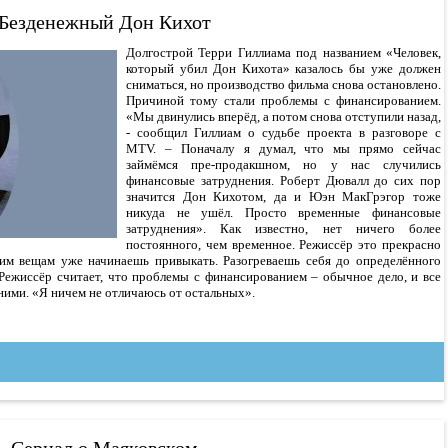
Безденежный Дон Кихот
Долгострой Терри Гиллиама под названием «Человек,
который убил Дон Кихота» казалось бы уже должен
сниматься, но производство фильма снова остановлено.
Причиной тому стали проблемы с финансированием.
«Мы двинулись вперёд, а потом снова отступили назад,
- сообщил Гиллиам о судьбе проекта в разговоре с
MTV. – Поначалу я думал, что мы прямо сейчас
займёмся пре-продакшном, но у нас случились
финансовые затруднения. Роберт Дювалл до сих пор
значится Дон Кихотом, да и Юэн МакГрэгор тоже
никуда не ушёл. Просто временные финансовые
затруднения». Как известно, нет ничего более
постоянного, чем временное. Режиссёр это прекрасно
ким вещам уже начинаешь привыкать. Разогреваешь себя до определённого
 Режиссёр считает, что проблемы с финансированием – обычное дело, и все
ними. «Я ничем не отличаюсь от остальных».