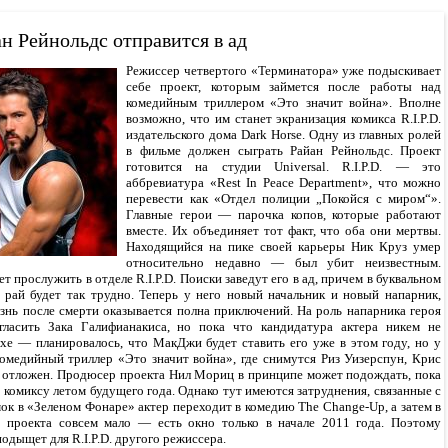
н Рейнольдс отправится в ад
Режиссер четвертого «Терминатора» уже подыскивает
себе проект, которым займется после работы над
комедийным триллером «Это значит война». Вполне
возможно, что им станет экранизация комикса R.I.P.D.
издательского дома Dark Horse. Одну из главных ролей
в фильме должен сыграть Райан Рейнольдс. Проект
готовится на студии Universal. R.I.P.D. — это
аббревиатура «Rest In Peace Department», что можно
перевести как «Отдел полиции „Покойся с миром“».
Главные герои — парочка копов, которые работают
вместе. Их объединяет тот факт, что оба они мертвы.
Находящийся на пике своей карьеры Ник Круз умер
относительно недавно — был убит неизвестным.
т прослужить в отделе R.I.P.D. Поиски заведут его в ад, причем в буквальном
в рай будет так трудно. Теперь у него новый начальник и новый напарник,
знь после смерти оказывается полна приключений. На роль напарника героя
гласить Зака Галифианакиса, но пока что кандидатура актера никем не
ухе — планировалось, что МакДжи будет ставить его уже в этом году, но у
комедийный триллер «Это значит война», где снимутся Риз Уизерспун, Крис
ыл отложен. Продюсер проекта Нил Мориц в принципе может подождать, пока
комиксу летом будущего года. Однако тут имеются затруднения, связанные с
ок в «Зеленом Фонаре» актер переходит в комедию The Change-Up, а затем в
о проекта совсем мало — есть окно только в начале 2011 года. Поэтому
одыщет для R.I.P.D. другого режиссера.