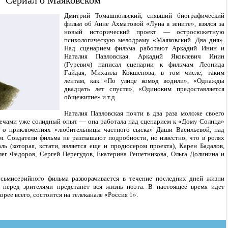
Сериал о Маяковском
Дмитрий Томашпольский, снявший биографический
фильм об Анне Ахматовой «Луна в зените», взялся за
новый исторический проект — остросюжетную
психологическую мелодраму «Маяковский. Два дня».
Над сценарием фильма работают Аркадий Инин и
Наталия Павловская. Аркадий Яковлевич Инин
(Гуревич) написал сценарии к фильмам Леонида
Гайдая, Михаила Кокшенова, в том числе, таким
лентам, как «По улице комод водили», «Однажды
двадцать лет спустя», «Одиноким предоставляется
общежитие» и т.д.
Наталия Павловская почти в два раза моложе своего
 плечами уже солидный опыт — она работала над сценарием к «Дому Солнца»
в о приключениях «любительницы частного сыска» Даши Васильевой, над
. Создатели фильма не разглашают подробности, но известно, что в ролях
ь (которая, кстати, является еще и продюсером проекта), Карен Бадалов,
ег Федоров, Сергей Перегудов, Екатерина Решетникова, Ольга Долинина и
осьмисерийного фильма разворачивается в течение последних дней жизни
 перед зрителями предстанет вся жизнь поэта. В настоящее время идет
рее всего, состоится на телеканале «Россия 1».