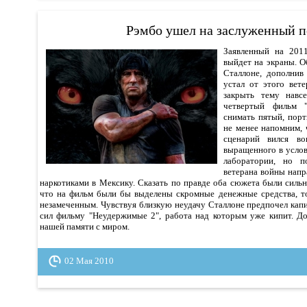
Рэмбо ушел на заслуженный п
Заявленный на 201
выйдет на экраны. О
Сталлоне, дополни
устал от этого вет
закрыть тему навсе
четвертый фильм "
снимать пятый, порт
не менее напомним, 
сценарий вился во
выращенного в услов
лаборатории, но п
ветерана войны напр
наркотиками в Мексику. Сказать по правде оба сюжета были сильн
что на фильм были бы выделены скромные денежные средства, т
незамеченным. Чувствуя близкую неудачу Сталлоне предпочел кап
сил фильму "Неудержимые 2", работа над которым уже кипит. До
нашей памяти с миром.
02 Мая 2010