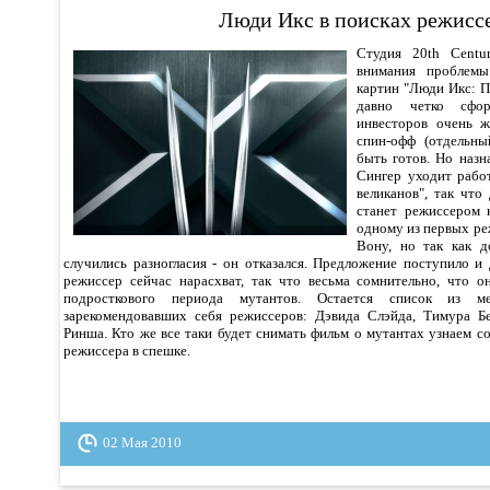
Люди Икс в поисках режисс
Студия 20th Centu
внимания проблем
картин "Люди Икс: П
давно четко сфор
инвесторов очень ж
спин-офф (отдельн
быть готов. Но наз
Сингер уходит рабо
великанов", так что
станет режиссером 
одному из первых р
Вону, но так как д
случились разногласия - он отказался. Предложение поступило и
режиссер сейчас нарасхват, так что весьма сомнительно, что о
подросткового периода мутантов. Остается список из м
зарекомендовавших себя режиссеров: Дэвида Слэйда, Тимура Б
Ринша. Кто же все таки будет снимать фильм о мутантах узнаем сов
режиссера в спешке.
02 Мая 2010