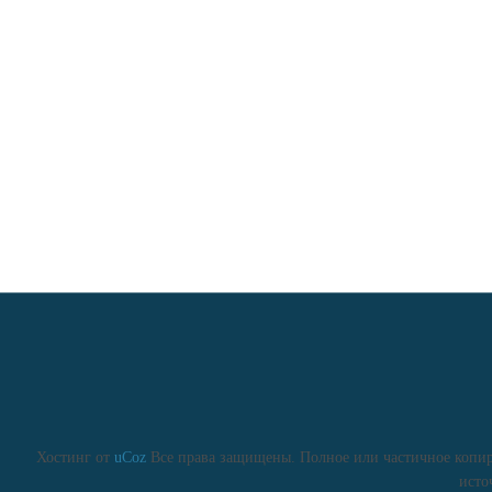
Хостинг от
uCoz
Все права защищены. Полное или частичное копиро
исто