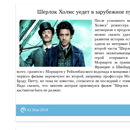
Шерлок Холмс уедет в зарубежное п
После успешного в
Холмса" режиссер
заговорили о продол
можно сказать уда
развития истории ес
одном из интервью 
второй части "Шерло
менее захватывающа
герой отправитс
Мориарти за грани
Францию и Швейцар
всего, сразится с Мориарти у Рейхенбахского водопада в концовки 
первого фильма перекочуют во второй, например профессора Мо
Брэду Питту, но пока не известно, согласится ли последний с эт
Надо сказать, что многим актерам приглянулся фильм "Шерлок 
кастингом быть не должно.
02 Мая 2010