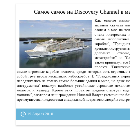
Самое самое на Discovery Channel в ма
Как многим извест
заставит скучать ни
словам в мае на те
очень интересных и
самые любопытные
корабли", "Гранди
крепкие инструмент
дополнят стары
мегастройки" и "С
также привлекут все 
проекте "Гигантски
самые огромные корабли планеты, среди которых есть огромные т
собой груз весом нескольких небоскребов. В "Грандиозных перее
передвигались не только самые большие здания в мире, но даже ц
инструменты" покажут наиболее устойчивые огромные механизм
молоток и кувалду. Кроме этих проектов позднее стартует еще
машины", в котором наш гражданин Николай Валуев (чемпион по бок
преимущества и недостатки специальной подготовки людей к экстр
19 Апреля 2010