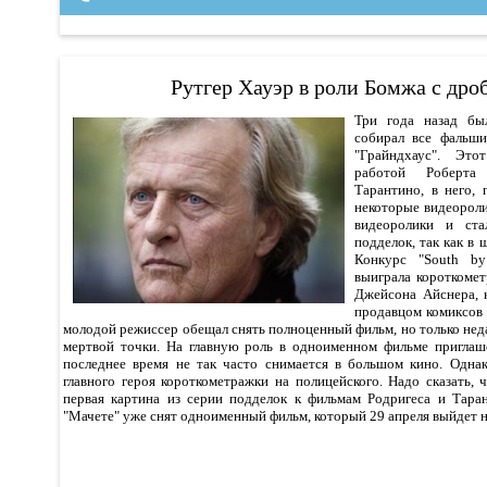
Рутгер Хауэр в роли Бомжа с дро
Три года назад бы
собирал все фальш
"Грайндхаус". Эт
работой Роберта
Тарантино, в него,
некоторые видеороли
видеоролики и ста
подделок, так как в 
Конкурс "South by
выиграла короткоме
Джейсона Айснера, 
продавцом комиксов
молодой режиссер обещал снять полноценный фильм, но только неда
мертвой точки. На главную роль в одноименном фильме приглаш
последнее время не так часто снимается в большом кино. Однак
главного героя короткометражки на полицейского. Надо сказать,
первая картина из серии подделок к фильмам Родригеса и Тара
"Мачете" уже снят одноименный фильм, который 29 апреля выйдет 