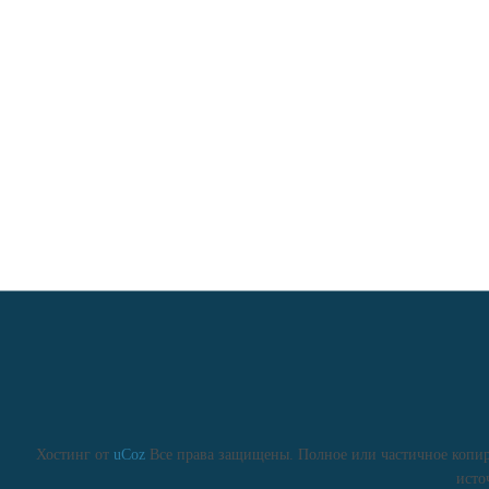
Хостинг от
uCoz
Все права защищены. Полное или частичное копиро
исто