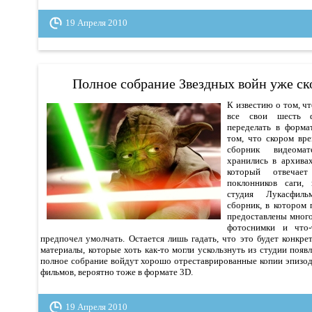
19 Апреля 2010
Полное собрание Звездных войн уже ско
К известию о том, ч
все свои шесть ф
переделать в форма
том, что скором вр
сборник видеомат
хранились в архивах
который отвечае
поклонников саги,
студия Лукасфиль
сборник, в котором
предоставлены мног
фотоснимки и что-
предпочел умолчать. Остается лишь гадать, что это будет конкрет
материалы, которые хоть как-то могли ускользнуть из студии появл
полное собрание войдут хорошо отреставрированные копии эпизод
фильмов, вероятно тоже в формате 3D.
19 Апреля 2010