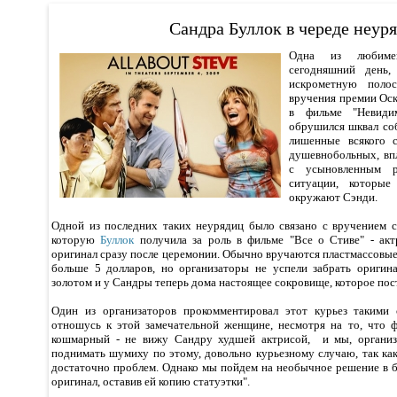
Сандра Буллок в череде неур
Одна из любиме
сегодняшний день,
искрометную полос
вручения премии Ос
в фильме "Невиди
обрушился шквал соб
лишенные всякого 
душевнобольных, вп
с усыновленным р
ситуации, которы
окружают Сэнди.
Одной из последних таких неурядиц было связано с вручением с
которую
Буллок
получила за роль в фильме "Все о Стиве" - акт
оригинал сразу после церемонии. Обычно вручаются пластмассовые 
больше 5 долларов, но организаторы не успели забрать оригин
золотом и у Сандры теперь дома настоящее сокровище, которое пост
Один из организаторов прокомментировал этот курьез такими
отношусь к этой замечательной женщине, несмотря на то, что 
кошмарный - не вижу Сандру худшей актрисой, и мы, организ
поднимать шумиху по этому, довольно курьезному случаю, так как
достаточно проблем. Однако мы пойдем на необычное решение в 
оригинал, оставив ей копию статуэтки".