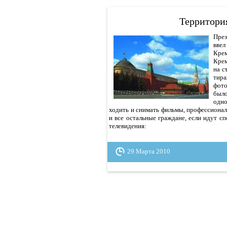
Территори
През
ввел
Крем
Крем
на с
тира
фото
было
одно
ходить и снимать фильмы, профессиона
и все остальные граждане, если идут с
телевидения:
29 Марта 2010