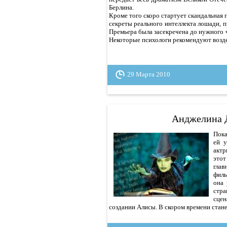
Берлина.
Кроме того скоро стартует скандальная 
секреты реального интеллекта лошади,
Премьера была засекречена до нужного ч
Некоторые психологи рекомендуют возде
29 Марта 2010
Анджелина Д
Пока
ей у
актр
этот
глав
филь
она 
стра
сце
создании Алисы. В скором времени стане