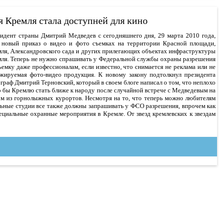
я Кремля стала доступней для кино
идент страны Дмитрий Медведев с сегодняшнего дня, 29 марта 2010 года,
 новый приказ о видео и фото съемках на территории Красной площади,
ля, Александровского сада и других прилегающих объектах инфраструктуры
ля. Теперь не нужно спрашивать у Федеральной службы охраны разрешения
ъемку даже профессионалам, если известно, что снимается не реклама или не
жируемая фото-видео продукция. К новому закону подтолкнул президента
граф Дмитрий Терновский, который в своем блоге написал о том, что неплохо
 бы Кремлю стать ближе к народу после случайной встрече с Медведевым на
м из горнолыжных курортов. Несмотря на то, что теперь можно любителям
льные студии все также должны запрашивать у ФСО разрешения, впрочем как
пециальные охранные мероприятия в Кремле. От звезд кремлевских к звездам