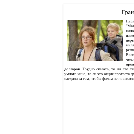
Гран
Нар
"Мат
кино
изве
перв
милл
реш
Вели
чело
проя
долларов. Трудно сказать, то ли это 
умного кино, то ли это акция протеста 
следили за тем, чтобы фильм не появился