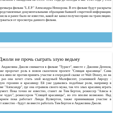
премьера фильма "L.E.P." Александра Невзорова. В его фильме будут раскрыты
 представленные документальными образцами бывшей секретной информации.
исла и ранее было не известно, какой же канал получил право на трансляцию.
ржаться от просмотра данного фильма.
жоли не прочь сыграть злую ведьму
 Анджелина Джоли снимается в фильме "Турист", вместе с Джонни Деппом,
же пророчат роль в новом сказочном проекте "Спящая красавица". Сама
иса явно не против принять участие в очередной сказке от Walt Disney, но на
 раз она хочет стать злой колдуньей Малефисент, усыпившей Аврору -
ную героиню и красавицу. Ей уже удавались подобные роли, например в
ме "Александр", где она отравила своего мужа, так что злых красавиц играть
умеет. Пока точно не известно, станет ли Тим Бертон, режиссер "Алисы в
не чудес", режиссером "Спящей красавицы", но это вполне возможно. Над
нарием пока работает Линда Вулвертон, также принимавшая участие в
т известно - будут ли вместе работать Тим Бертон и Анджелина Джоли.