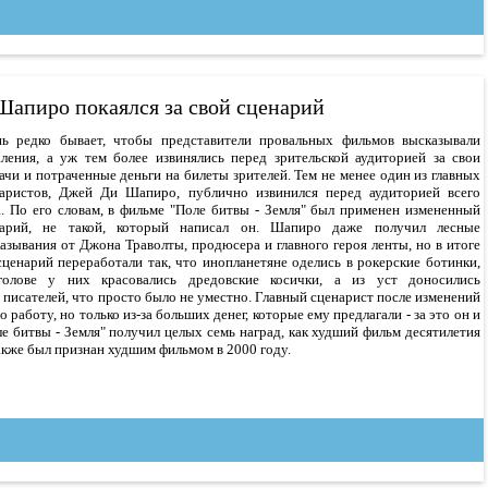
апиро покаялся за свой сценарий
ь редко бывает, чтобы представители провальных фильмов высказывали
ления, а уж тем более извинялись перед зрительской аудиторией за свои
ачи и потраченные деньги на билеты зрителей. Тем не менее один из главных
аристов, Джей Ди Шапиро, публично извинился перед аудиторией всего
. По его словам, в фильме "Поле битвы - Земля" был применен измененный
нарий, не такой, который написал он. Шапиро даже получил лесные
азывания от Джона Траволты, продюсера и главного героя ленты, но в итоге
сценарий переработали так, что инопланетяне оделись в рокерские ботинки,
голове у них красовались дредовские косички, а из уст доносились
писателей, что просто было не уместно. Главный сценарист после изменений
 работу, но только из-за больших денег, которые ему предлагали - за это он и
е битвы - Земля" получил целых семь наград, как худший фильм десятилетия
акже был признан худшим фильмом в 2000 году.