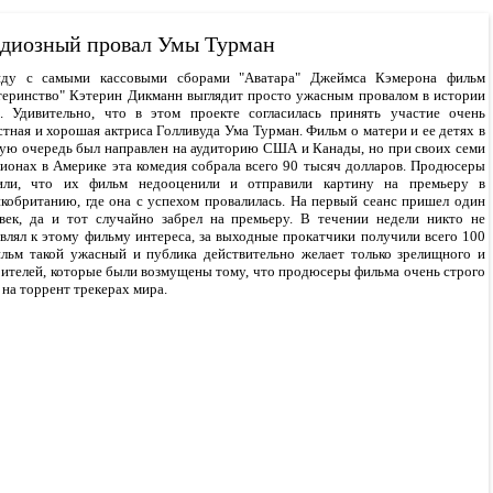
диозный провал Умы Турман
яду с самыми кассовыми сборами "Аватара" Джеймса Кэмерона фильм
еринство" Кэтерин Дикманн выглядит просто ужасным провалом в истории
. Удивительно, что в этом проекте согласилась принять участие очень
стная и хорошая актриса Голливуда Ума Турман. Фильм о матери и ее детях в
ую очередь был направлен на аудиторию США и Канады, но при своих семи
ионах в Америке эта комедия собрала всего 90 тысяч долларов. Продюсеры
или, что их фильм недооценили и отправили картину на премьеру в
кобританию, где она с успехом провалилась. На первый сеанс пришел один
век, да и тот случайно забрел на премьеру. В течении недели никто не
влял к этому фильму интереса, за выходные прокатчики получили всего 100
фильм такой ужасный и публика действительно желает только зрелищного и
зрителей, которые были возмущены тому, что продюсеры фильма очень строго
 на торрент трекерах мира.