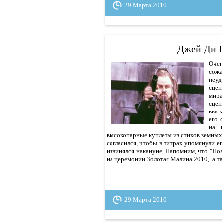
29 Марта 2010
Джей Ди Ш
Очен
сожа
неуд
сцен
мира
сце
выск
его 
на 
высокопарные куплеты из стихов земных 
согласился, чтобы в титрах упомянули его
извинялся накануне. Напомним, что "Пол
на церемонии Золотая Малина 2010, а т
29 Марта 2010