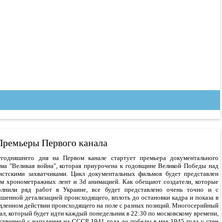
Премьеры Первого канала
егодняшнего дня на Первом канале стартует премьера документального
ма "Великая война", которая приурочена к годовщине Великой Победы над
стскими захватчиками. Цикл документальных фильмов будет представлен
м хронометражных лент и 3d анимацией. Как обещают создатели, которые
олнили ряд работ в Украине, все будет представлено очень точно и с
шенной детализацией происходящего, вплоть до остановки кадра и показа в
дленном действии происходящего на поле с разных позиций. Многосерийный
ал, который будет идти каждый понедельник в 22:30 по московскому времени,
ственной с нападения на СССР 1941 года до победы в мае 1945 года у стен