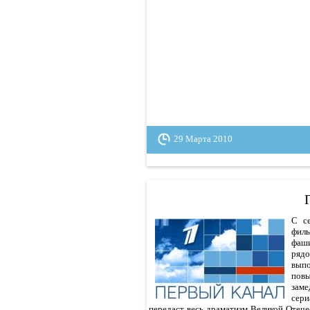
29 Марта 2010
С с
филь
фаши
рядо
вып
повы
заме
сери
передаст весь драматизм Великой Отече