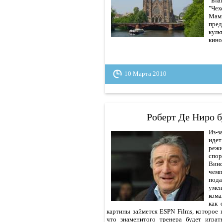
"Бла
"Чех
Мами
пре
куль
кино
10 Марта 2010
Роберт Де Ниро б
Из-з
идет
реж
спор
Вин
чемп
под
умен
кома
как 
картины займется ESPN Films, которое 
что знаменитого тренера будет игра