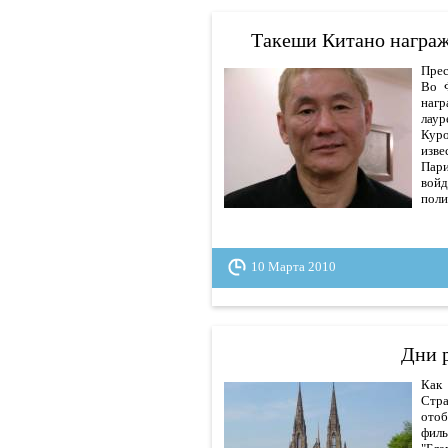
Такеши Китано награж
Прес
Во 
нагр
лаур
Куро
изве
Пари
войд
поли
10 Марта 2010
Дни 
Как 
Стра
отоб
фил