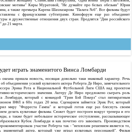
гословите женщину" Станислава Говорухина, "Одна война" Веры Глаголевой,
овские мотивы" Киры Муратовой, "Не думайте про белых обезьян" Юрия
на, а также премьера Карена Шахназарова "Палата №6". Все фильмы будут
дставлены с французскими субтитрами. Кинофорум еще раз объединит
туры и дружественные отношения двух стран. Продлятся "Дни российского
" до 21 марта.
удет играть знаменитого Винса Ломбарди
а океана пришла новость, носящая довольно таки знаковый характер. Речь
 об объединении усилий культового актера Роберта Де Ниро, замечательного
иссера Эрика Рота и Национальной Футбольной Лиги США над проектом
тивно-исторического значения. Актеру Де Ниро предложено сыграть роль
са Ломбарди, который с командой "Грин Бэй Пэкерз" стал пятикратным
ионом НФЛ в 60х годах 20 века. Сценарием займется Эрик Рот, который
арил миру "Форреста Гампа" и который готов еще раз блеснуть своим
ием делать культовые фильмы. Сюжет будет построен вокруг тренера и его
нды, а также будет небольшое историческое отступление, рассказывающее
образовался Кубок Ломбарди и как почетно его завоевать. Производством
прокомментировала участие Роберта так - "неплохим решением является то,
ть знаменитый актер, который уже играл культовых персонажей". Фильм