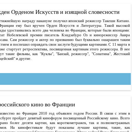
ден Орденом Искусств и изящной словесности
тижнейшую награду накануне получил японский режиссер Такеши Китано.
Франции ему был вручен Орден Искусств и Литературы. Такой высокой
ады удостаивались всего два человека во Франции, которые были японцами:
еат Нобелевской премии писатель Кэндзабуро Оз и кинорежиссер Акира
сава. Сам режиссер и актер по призванию был буквально ошарашен таким
стием и поспешил оправдать свои заслуги будущими картинами. С 11 марта в
же стартует ретроспектива, посвященная картинам этого режиссера. В нее
ут такие фильмы, как "Куклы", "Банзай, режиссер", "Сонатина", Жестокий
цейский" и другие.
российского кино во Франции
известно во Франции 2010 год объявлен годом России. В связи с этим в
сбурге пройдет девятый кинофорум посвященный Российскому кино. Всего
рано более десяти картин, как короткометражек, так и полнометражных
ьмов. На кинофестивале будут показаны лучшие картины, такие, как