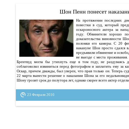
Шон Пенн понесет наказан
На протяжении последних д
повестки в суд, который пред
оскароносного актера за напа
году. Обвинители хорошо по
доказательства виновности Шо
поломки его камеры. С 20 фев
накануне Шон просто сдался в
предъявили обвинение и освобод
не выезде с места проживания.
Брентвуд могла бы утихнуть еще в том году, не раздуваясь д
соблаговолил извиниться перед фотографом и заплатить ему за к
Оскар, причем дважды, был уверен, что прав только он. Теперь с
22 марта вынести решение о наказании Шона за его недальновидн
Шону грозит срок до полутора лет, однако скорее всего актер отде
23 Февраля 2010