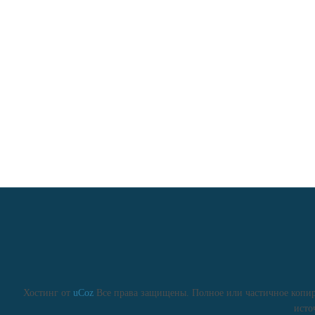
Хостинг от
uCoz
Все права защищены. Полное или частичное копиро
исто