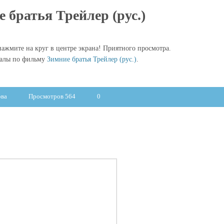
 братья Трейлер (рус.)
ажмите на круг в центре экрана! Приятного просмотра.
иалы по фильму
Зимние братья Трейлер (рус.)
.
ова
Просмотров 564
0