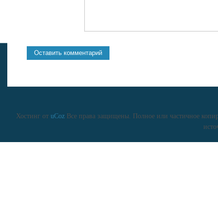
Хостинг от
uCoz
Все права защищены. Полное или частичное копиро
исто