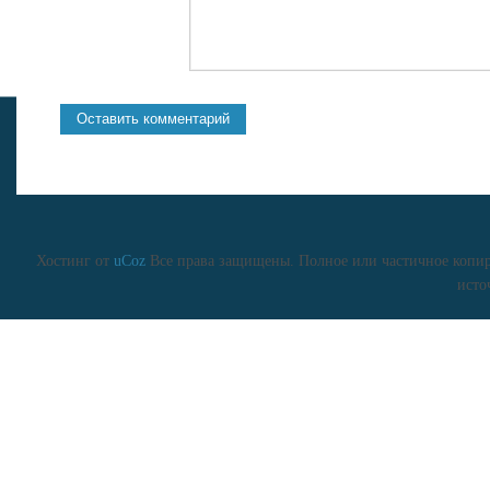
Хостинг от
uCoz
Все права защищены. Полное или частичное копиро
исто