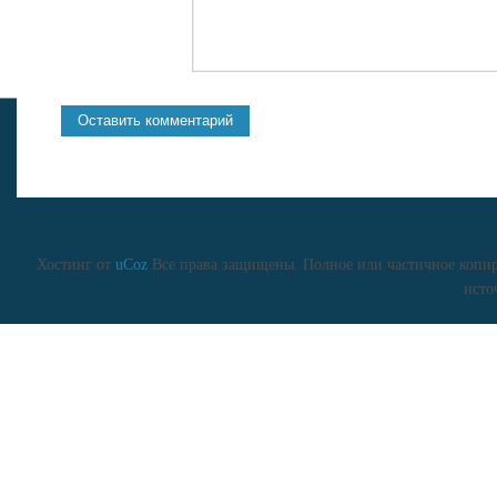
Хостинг от
uCoz
Все права защищены. Полное или частичное копиро
исто