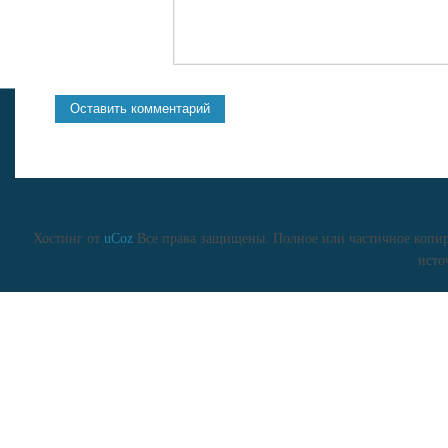
Хостинг от
uCoz
Все права защищены. Полное или частичное копиро
исто