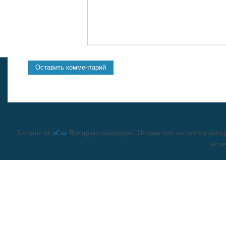
Хостинг от
uCoz
Все права защищены. Полное или частичное копиро
исто